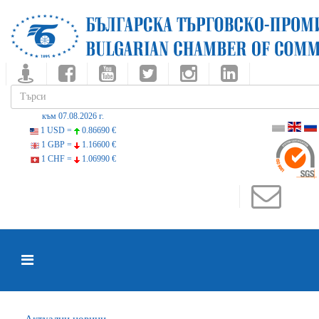
към 07.08.2026 г.
1 USD =
0.86690 €
1 GBP =
1.16600 €
1 CHF =
1.06990 €