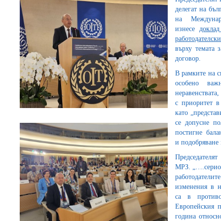
делегат на бъл
на Междунар
изнесе
доклад
работодател
върху темата 
договор.
В рамките на с
особено важ
неравенствата,
с приоритет в
като „представ
се допусне по
постигне бала
и подобряване 
Председателят
МРЗ. „….сериоз
работодатели
изменения в н
са в против
Европейския п
година относн