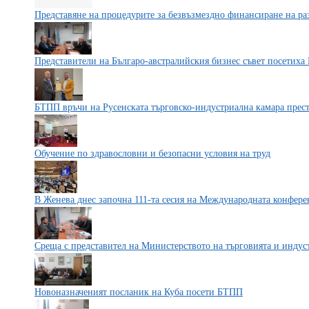
Представяне на процедурите за безвъзмездно финансиране на ра
Представители на Българо-австралийския бизнес съвет посетих
БТПП връчи на Русенската търговско-индустриална камара прес
Обучение по здравословни и безопасни условия на труд
В Женева днес започна 111-та сесия на Международната конфере
Среща с представител на Министерството на търговията и инду
Новоназначеният посланик на Куба посети БТПП