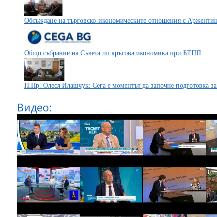
Обсъждане на търговско-икономическите отношения с Арженти
Общо събрание на Съвета по кръгова икономика при БТПП
Н.Пр. Олеся Илашчук: Сега е моментът да започне подготовка за
Видео: