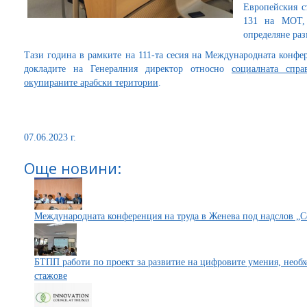
Европейския с
131 на МОТ,
определяне ра
Тази година в рамките на 111-та сесия на Международната конфер
докладите на Генералния директор относно
социалната спра
окупираните арабски територии
.
07.06.2023 г.
Още новини:
Международната конференция на труда в Женева под надслов „С
БТПП работи по проект за развитие на цифровите умения, необ
стажове