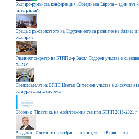
Българо-румънска конференция „Обединена Европа – един път к
интеграция“
Среща с ръководството на Сдружението за развитие на бизнес 
България
Главният секретар на БТПП д-р Васил Тодоров участва в оценяв
ХТМУ
Председателят на БТПП Цветан Симеонов участва в дискусия във
осигурителната система
Сборник "Практика на Арбитражния съд при БТПП 2018-2021 г.
Владимир Длоухи е преизбран за президент на Европалати