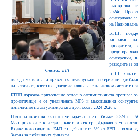
във връзка с 
2024г., Прое
осигуряване за
на Националнат
БТПП подкре
запазаване на
приоритети, о
предотвратяв
осигуровки, 
разходите за би
Снимка: БТА
БТПП винаги 
поради което и сега приветства недопускане на сериозни дисбала
на разходите, което ще доведе до влошаване на икономическите по
БТПП изразява притеснение относно оптимистичната прогноза за
произтичащи и от увеличената МРЗ и максималния осигурител
изпълнение на актуализираната прогнозата 2024-2026 г.
Палатата позитивно отчита, че параметрите на бюджет 2024 г. и А
Маастрихтските критерии, както и сектор „Държавно управлен
Бюджетното салдо по КФП е с дефицит от 3% от БВП за всяка год
Закона за публичните финанси.