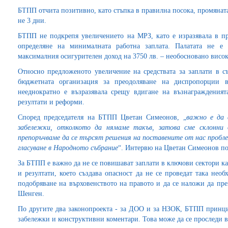
БТПП отчита позитивно, като стъпка в правилна посока, промяната 
не 3 дни.
БТПП не подкрепя увеличението на МРЗ, като е изразявала в п
определяне на минималната работна заплата. Палатата не е
максималния осигурителен доход на 3750 лв. – необосновано висок
Относно предложеното увеличение на средствата за заплати в съ
бюджетната организация за преодоляване на диспропорции
нееднократно е възразявала срещу вдигане на възнагражденият
резултати и реформи.
Според председателя на БТПП Цветан Симеонов, „
важно е да 
забележки, отколкото да нямаме такъв, затова сме склонни
препоръчваме да се търсят решения на поставените от нас пробле
гласуване в Народното събрание
“. Интервю на Цветан Симеонов п
За БТПП е важно да не се повишават заплати в ключови сектори к
и резултати, което създава опасност да не се проведат така не
подобряване на върховенството на правото и да се наложи да пр
Шенген.
По другите два законопроекта - за ДОО и за НЗОК, БТПП принц
забележки и конструктивни коментари. Това може да се проследи 