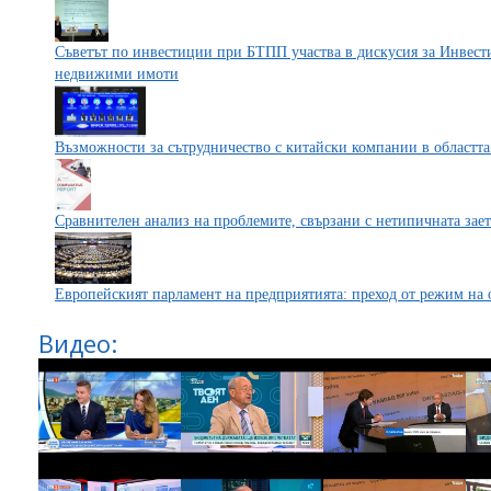
Съветът по инвестиции при БТПП участва в дискусия за Инвест
недвижими имоти
Възможности за сътрудничество с китайски компании в областт
Сравнителен анализ на проблемите, свързани с нетипичната зает
Европейският парламент на предприятията: преход от режим на 
Видео: