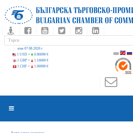
към 07.08.2026 г.
1 USD =
0.86690 €
1 GBP =
1.16600 €
1 CHF =
1.06990 €