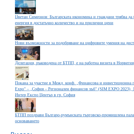
Цветан Симеонов: Българската икономика и граждани трябва да 
енергия в достатъчно количество и на прилични цени
Нови възможности за подобряване на цифровите умения на дис
Делегация, ръководена от БТПП, е на работна визита в Норвегия
Покана за участие в Межд. конф. „Финансова и инвестиционна по
Expo“ – „София – Регионален финансов хъб“ (SIM EXPO 2023), 1
Интер Експо Център в гр. София
БТПП поздрави Българо-румънската търговско-промишлена пала
основаването