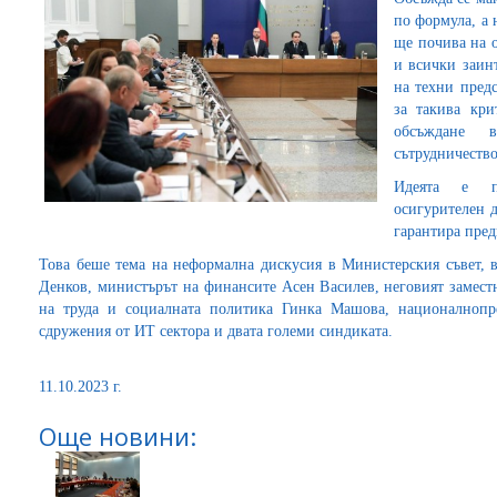
по формула, а 
ще почива на 
и всички заинт
на техни пред
за такива кри
обсъждане 
сътрудничество
Идеята е п
осигурителен д
гарантира пре
Това беше тема на неформална дискусия в Министерския съвет, в
Денков, министърът на финансите Асен Василев, неговият замест
на труда и социалната политика Гинка Машова, националнопре
сдружения от ИТ сектора и двата големи синдиката.
11.10.2023 г.
Още новини: