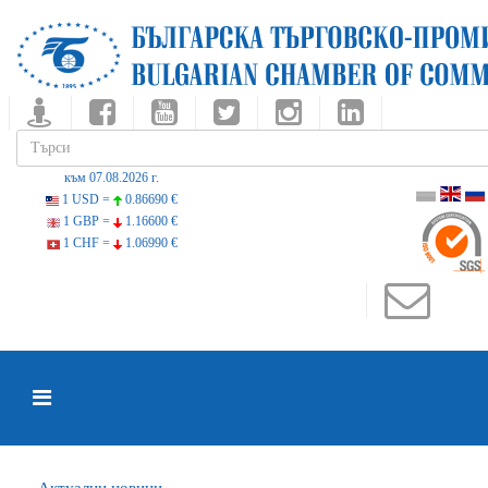
към 07.08.2026 г.
1 USD =
0.86690 €
1 GBP =
1.16600 €
1 CHF =
1.06990 €