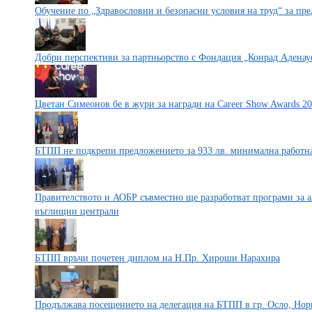
Обучение по „Здравословни и безопасни условия на труд“ за пр
Добри перспективи за партньорство с Фондация „Конрад Аденау
Цветан Симеонов бе в жури за награди на Career Show Awards 2
БТПП не подкрепи предложението за 933 лв. минимална работна 
Правителството и АОБР съвместно ще разработват програми за ал
въглищни централи
БТПП връчи почетен диплом на Н.Пр. Хироши Нарахира
Продължава посещението на делегация на БТПП в гр. Осло, Нор