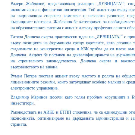
Валери Жаблянов, представляващ коалиция „ЛЕВИЦАТА!“, спо
икономически и финансови последствия. Той акцентира върху сект
на националния енергиен комплекс и неговото развитие, пред
въглищните централи. Жаблянов бе категоричен за необходимостт
на образователната система с акцент и върху професионалното обр
Татяна Дончева очерта практически идеи на „ЛЕВИЦАТА!“ с пряк
върху позицията на формацията срещу картелите, като сегашна т
създаването на конкурентна среда и КЗК трябва да си влезе във
Дончева. Акцент бе поставен на деквалифицирането на държавнат
на строителното законодателство. Дончева очерта и важно
върховенството на закона.
Румен Петков постави акцент върху мястото и ролята на общес
лицензионните режими, които затрудняват особено малкия и сред
електронното управление.
Владимир Маринов посочи като голям проблем корупцията в Бъ
инвеститори.
Ръководствата на АИКБ и БТПП споделиха, че са единодушни отно
икономиката, оптимизиране на държавната администрация и за
страната.