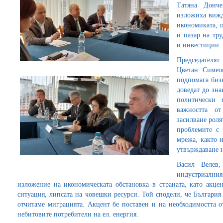
Татяна Донч
изложиха вижда
икономиката, ц
и пазар на тр
и инвестиции.
Председателят
Цветан Симео
подпомага бизн
доведат до зн
политически 
важността от
засилване роля
проблемите с 
мрежа, както 
утвърждаване н
Васил Велев
индустриалн
изложение на икономическата обстановка в страната, като акце
ситуация, липсата на човешки ресурси. Той сподели, че България
отчитаме миграцията. Акцент бе поставен и на необходимостта о
небитовите потребители на ел. енергия.