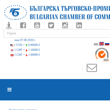
към 07.08.2026 г.
1 USD =
0.86690 €
1 GBP =
1.16600 €
1 CHF =
1.06990 €