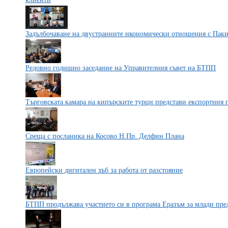
Задълбочаване на двустранните икономически отношения с Пак
Редовно годишно заседание на Управителния съвет на БТПП
Търговската камара на кипърските турци представи експортния 
Среща с посланика на Косово Н.Пр. Делфин Плана
Европейски дигитален хъб за работа от разстояние
БТПП продължава участието си в програма Еразъм за млади пр