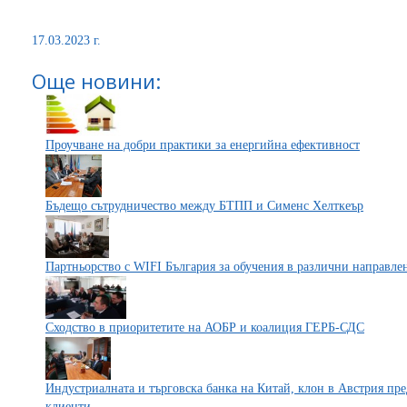
17.03.2023 г.
Още новини:
Проучване на добри практики за енергийна ефективност
Бъдещо сътрудничество между БТПП и Сименс Хелткеър
Партньорство с WIFI България за обучения в различни направл
Сходство в приоритетите на АОБР и коалиция ГЕРБ-СДС
Индустриалната и търговска банка на Китай, клон в Австрия пре
клиенти