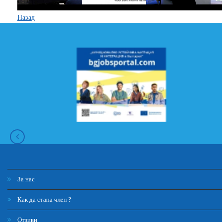
Назад
За нас
Как да стана член ?
Отзиви