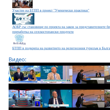
Участие на БТПП в проект "Ученически практики"
АОБР със становище по проекта на закон за представителните б
преработка на селскостопански продукти
БТПП в подкрепа на развитието на религиозния туризъм в Бълг
Видео: