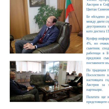
Австрия в Соф
Цветан Симеон
Бе обсъдено р
между двете ст
двустранната 
като достига 1
Купфер информи
4%, но очакв
съветник спо
работещи в Бъ
предложи съв
поставените въ
По традиция т
Посолството з
настоящата г
Австрия за п
партньори.
Палатата ще 
предстоящите 