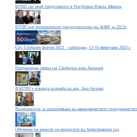
БТПП със свой представител в Република Южна Африка
БТПП пое ротационното председателство на АОБР за 2023г.
GS1 Глобален форум 2023 – хибридно, 13-16 февруари 2023 г.
Партньорска среща със Свободна зона Анталия
В БТПП е открита изложба на арх. Ана Антова
Възможности за разширяване на икономическото сътрудничество
Обучение на юристи по въпросите на Арбитражния съд