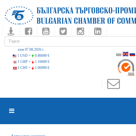
към 07.08.2026 г.
1 USD =
0.86690 €
1 GBP =
1.16600 €
1 CHF =
1.06990 €