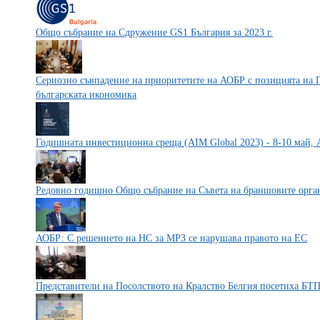
Общо събрание на Сдружение GS1 България за 2023 г.
Сериозно съвпадение на приоритетите на АОБР с позицията на П
българската икономика
Годишната инвестиционна среща (AIM Global 2023) - 8-10 май, 
Редовно годишно Общо събрание на Съвета на браншовите орг
АОБР: С решението на НС за МРЗ се нарушава правото на ЕС
Представители на Посолството на Кралство Белгия посетиха БТ