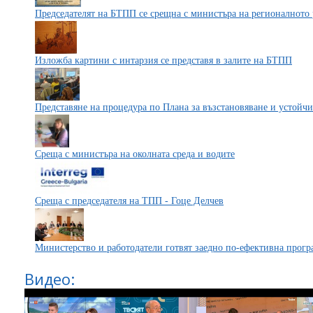
Председателят на БТПП се срещна с министъра на регионалното 
Изложба картини с интарзия се представя в залите на БТПП
Представяне на процедура по Плана за възстановяване и устойчи
Среща с министъра на околната среда и водите
Среща с председателя на ТПП - Гоце Делчев
Министерство и работодатели готвят заедно по-ефективна прогр
Видео: