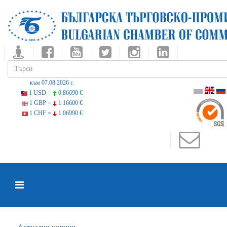
към 07.08.2026 г.
1 USD =
0.86690 €
1 GBP =
1.16600 €
1 CHF =
1.06990 €