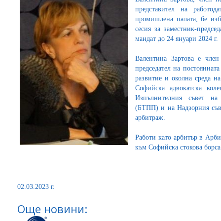
представител на работода
промишлена палата, бе из
сесия за заместник-предсе
мандат до 24 януари 2024 г.
Валентина Зартова е чле
председател на постояннат
развитие и околна среда н
Софийска адвокатска кол
Изпълнителния съвет на 
(БТПП) и на Надзорния съв
арбитраж.
Работи като арбитър в Арб
към Софийска стокова борса
02.03.2023 г.
Още новини: