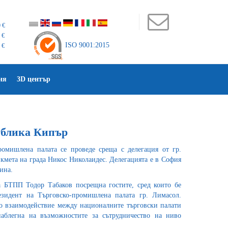
 €
 €
ISO 9001:2015
 €
ия
3D център
ублика Кипър
ромишлена палата се проведе среща с делегация от гр.
кмета на града Никос Николаидес. Делегацията е в София
ина.
а БТПП Тодор Табаков посрещна гостите, сред които бе
зидент на Търговско-промишлена палата гр. Лимасол.
о взаимодействие между националните търговски палати
аблегна на възможностите за сътрудничество на ниво