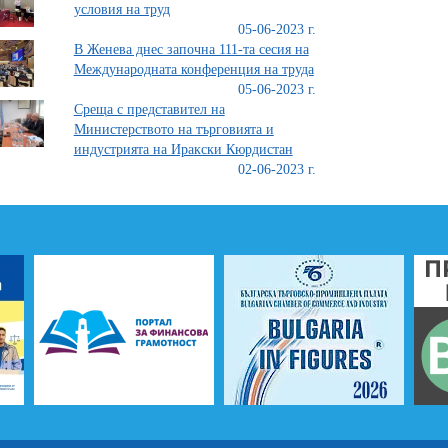
условия на труд
05-06-2023 г.
В Женева днес започна 111-та сесия на
Международната конференция на труда
05-06-2023 г.
Среща с представител на
Министерството на търговията и
индустрията на Иракски Кюрдистан
02-06-2023 г.