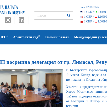
към 07.08.2026 г.
1 USD =
0.86690
1 GBP =
1.16600
1 CHF =
1.06990
®
®
НЕС
Арбитражен съд
Смесени палати
Международни участ
П посрещна делегация от гр. Лимасол, Реп
В Българската търговско-п
Лимасол, Кипър, водена от 
по покана на Столична общ
Заместник-председателят н
Херос Милтиадос, вицепре
Табаков подчерта отличнот
от България и Кипър и н
региони.