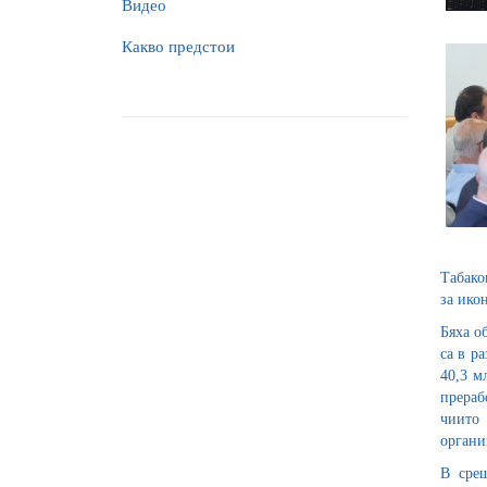
Видео
Какво предстои
Табако
за ико
Бяха о
са в р
40,3 м
прераб
чиито 
органи
В срещ