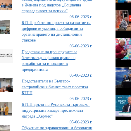
в Женева под надслов „Социална
справедливост за всички“
06-06-2023 г.
БТПП работи по проект за развитие на
цифровите умения, необходими за
организирането на дистанционни
стажове
06-06-2023 г.
Представяне на процедурите за
безвъзмездно финансиране на
разработки за иновации в
предприятията
05-06-2023 г.
Представители на Българо-
австралийския бизнес съвет посетиха
БТПП
05-06-2023 г.
БТПП връчи на Русенската търговско-
индустриална камара престижната
награда „Хермес“
05-06-2023 г.
Обучение по здравословни и безопасни