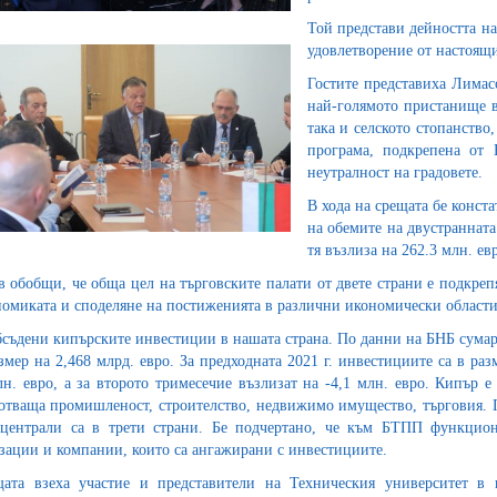
Той представи дейността на
удовлетворение от настоящ
Гостите представиха Лимасо
най-голямото пристанище в
така и селското стопанство
програма, подкрепена от 
неутралност на градовете.
В хода на срещата бе конст
на обемите на двустранната
тя възлиза на 262.3 млн. ев
в обобщи, че обща цел на търговските палати от двете страни е подкре
номиката и споделяне на постиженията в различни икономически области
бсъдени кипърските инвестиции в нашата страна. По данни на БНБ сумар
азмер на 2,468 млрд. евро. За предходната 2021 г. инвестициите са в раз
лн. евро, а за второто тримесечие възлизат на -4,1 млн. евро. Кипър 
отваща промишленост, строителство, недвижимо имущество, търговия. Г
централи са в трети страни. Бе подчертано, че към БТПП функцион
зации и компании, които са ангажирани с инвестициите.
ата взеха участие и представители на Техническия университет в 