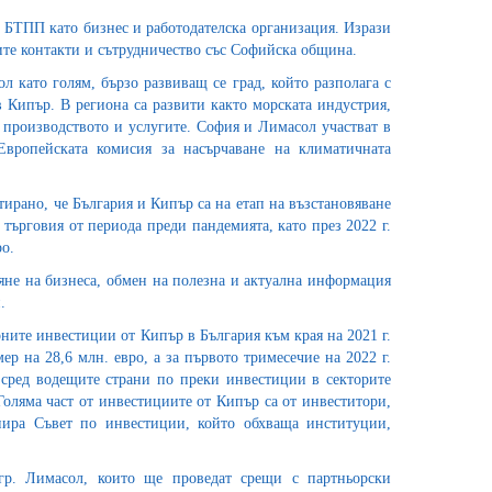
 БТПП като бизнес и работодателска организация. Изрази
ите контакти и сътрудничество със Софийска община.
л като голям, бързо развиващ се град, който разполага с
 Кипър. В региона са развити както морската индустрия,
, производството и услугите. София и Лимасол участват в
Европейската комисия за насърчаване на климатичната
атирано, че България и Кипър са на етап на възстановяване
 търговия от периода преди пандемията, като през 2022 г.
ро.
пяне на бизнеса, обмен на полезна и актуална информация
.
ните инвестиции от Кипър в България към края на 2021 г.
мер на 28,6 млн. евро, а за първото тримесечие на 2022 г.
е сред водещите страни по преки инвестиции в секторите
оляма част от инвестициите от Кипър са от инвеститори,
ира Съвет по инвестиции, който обхваща институции,
гр. Лимасол, които ще проведат срещи с партньорски