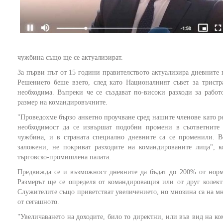
чужбина също ще се актуализират.
За първи път от 15 години правителството актуализира дневните 
Решението беше взето, след като Националният съвет за тристр
необходима. Въпреки че се създават по-високи разходи за работо
размер на командировъчните.
"Проведохме бързо анкетно проучване сред нашите членове като ре
необходимост да се извършат подобни промени в съответните 
чужбина, и в страната специално дневните са се променили. В
заложени, не покриват разходите на командированите лица", к
търговско-промишлена палата.
Предвижда се и възможност дневните да бъдат до 200% от норм
Размерът ще се определя от командироващия или от друг колект
Служителите също приветстват увеличението, но мнозина са на мне
от сегашното.
"Увеличаването на доходите, било то директни, или във вид на ко