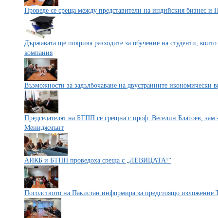
Проведе се среща между представители на индийския бизнес и 
Държавата ще покрива разходите за обучение на студенти, които
компания
Възможности за задълбочаване на двустранните икономически в
Председателят на БТПП се срещна с проф. Веселин Благоев, зам
Мениджмънт
АИКБ и БТПП проведоха среща с „ЛЕВИЦАТА!“
Посолството на Пакистан информира за предстоящо изложение