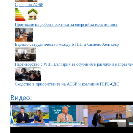
Среща на АОБР
Проучване на добри практики за енергийна ефективност
Бъдещо сътрудничество между БТПП и Сименс Хелткеър
Партньорство с WIFI България за обучения в различни направл
Сходство в приоритетите на АОБР и коалиция ГЕРБ-СДС
Видео: