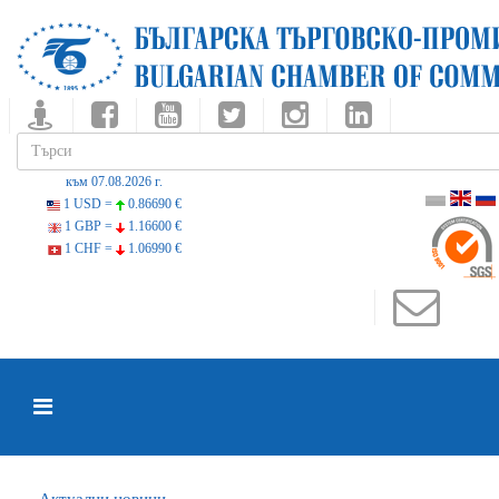
към 07.08.2026 г.
1 USD =
0.86690 €
1 GBP =
1.16600 €
1 CHF =
1.06990 €