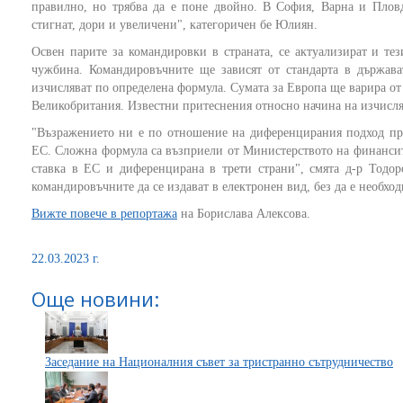
правилно, но трябва да е поне двойно. В София, Варна и Плов
стигнат, дори и увеличени", категоричен бе Юлиян.
Освен парите за командировки в страната, се актуализират и те
чужбина. Командировъчните ще зависят от стандарта в държава
изчисляват по определена формула. Сумата за Европа ще варира от 
Великобритания. Известни притеснения относно начина на изчисля
"Възражението ни е по отношение на диференцирания подход пр
ЕС. Сложна формула са възприели от Министерството на финансите
ставка в ЕС и диференцирана в трети страни", смята д-р Тодо
командировъчните да се издават в електронен вид, без да е необхо
Вижте повече в репортажа
на Борислава Алексова.
22.03.2023 г.
Още новини:
Заседание на Националния съвет за тристранно сътрудничество