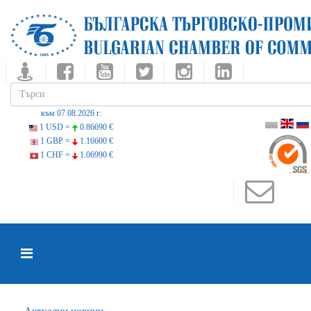
към 07.08.2026 г.
1 USD =
0.86690 €
1 GBP =
1.16600 €
1 CHF =
1.06990 €