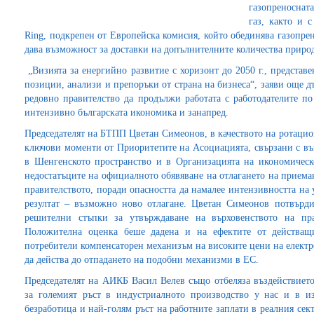
газопреносната
газ, както и с
Ring, подкрепен от Европейска комисия, който обединява газопре
дава възможност за доставки на допълнителните количества природ
„Визията за енергийно развитие с хоризонт до 2050 г., представе
позиции, анализи и препоръки от страна на бизнеса“, заяви още 
редовно правителство да продължи работата с работодателите по
интензивно българската икономика и занапред.
Председателят на БТПП Цветан Симеонов, в качеството на ротацион
ключови моменти от Приоритетите на Асоциацията, свързани с въ
в Шенгенското пространство и в Организацията на икономическ
недостатъците на официалното обявяване на отлагането на приеман
правителството, поради опасността да намалее интензивността на 
резултат – възможно ново отлагане. Цветан Симеонов потвърди
решителни стъпки за утвърждаване на върховенството на пр
Положителна оценка беше дадена и на ефектите от действащ
потребители компенсаторен механизъм на високите цени на електр
да действа до отпадането на подобни механизми в ЕС.
Председателят на АИКБ Васил Велев също отбеляза въздействиет
за големият ръст в индустриалното производство у нас и в и
безработица и най-голям ръст на работните заплати в реалния се