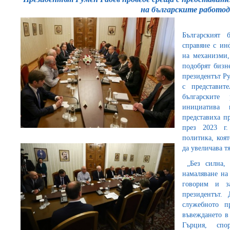
на българските работо
Българският 
справяне с ин
на механизми,
подобрят бизне
президентът Ру
с представит
българските
инициатива 
представиха п
през 2023 г.
политика, коя
да увеличава т
„Без силна, 
намаляване на
говорим и з
президентът.
служебното п
въвеждането в
Гърция, сп