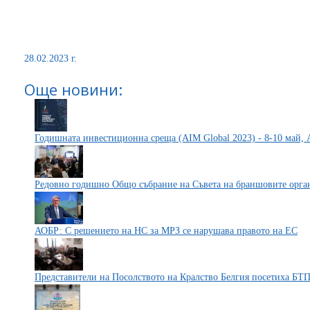
28.02.2023 г.
Още новини:
Годишната инвестиционна среща (AIM Global 2023) - 8-10 май, 
Редовно годишно Общо събрание на Съвета на браншовите орг
АОБР: С решението на НС за МРЗ се нарушава правото на ЕС
Представители на Посолството на Кралство Белгия посетиха БТ