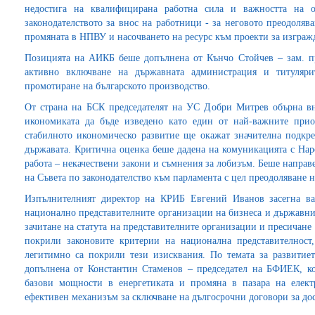
недостига на квалифицирана работна сила и важността на о
законодателството за внос на работници - за неговото преодоляв
промяната в НПВУ и насочването на ресурс към проекти за изграж
Позицията на АИКБ беше допълнена от Кънчо Стойчев – зам. пр
активно включване на държавната администрация и титуляри
промотиране на българското производство.
От страна на БСК председателят на УС Добри Митрев обърна вн
икономиката да бъде изведено като един от най-важните прио
стабилното икономическо развитие ще окажат значителна подкр
държавата. Критична оценка беше дадена на комуникацията с Наро
работа – некачествени закони и съмнения за лобизъм. Беше направ
на Съвета по законодателство към парламента с цел преодоляване н
Изпълнителният директор на КРИБ Евгений Иванов засегна ва
национално представителните организации на бизнеса и държавни
зачитане на статута на представителните организации и пресичане 
покрили законовите критерии на национална представителност,
легитимно са покрили тези изисквания. По темата за развитие
допълнена от Константин Стаменов – председател на БФИЕК, ко
базови мощности в енергетиката и промяна в пазара на електр
ефективен механизъм за сключване на дългосрочни договори за до