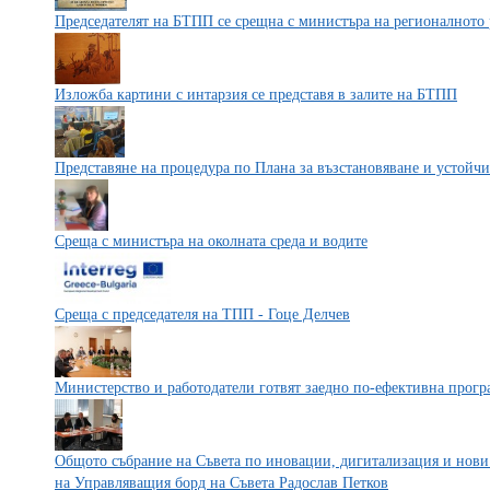
Председателят на БТПП се срещна с министъра на регионалното 
Изложба картини с интарзия се представя в залите на БТПП
Представяне на процедура по Плана за възстановяване и устойчи
Среща с министъра на околната среда и водите
Среща с председателя на ТПП - Гоце Делчев
Министерство и работодатели готвят заедно по-ефективна прогр
Общото събрание на Съвета по иновации, дигитализация и нови
на Управляващия борд на Съвета Радослав Петков