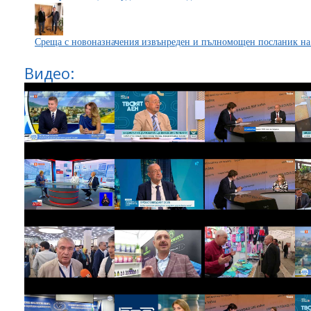
Среща с новоназначения извънреден и пълномощен посланик на
Видео: