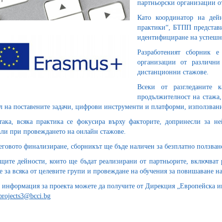
партньорски организации от
Като координатор на дейн
практики“, БТПП представи
идентифициране на успешни
Разработеният сборник 
организации от различни
дистанционни стажове.
Всеки от разгледаните к
продължителност на стажа,
л на поставените задачи, цифрови инструменти и платформи, използвани
ака, всяка практика се фокусира върху факторите, допринесли за не
ли при провеждането на онлайн стажове.
еговото финализиране, сборникът ще бъде наличен за безплатно ползване
щите дейности, които ще бъдат реализирани от партньорите, включват 
е за всяка от целевите групи и провеждане на обучения за повишаване н
 информация за проекта можете да получите от Дирекция „Европейска инт
projects3@bcci.bg