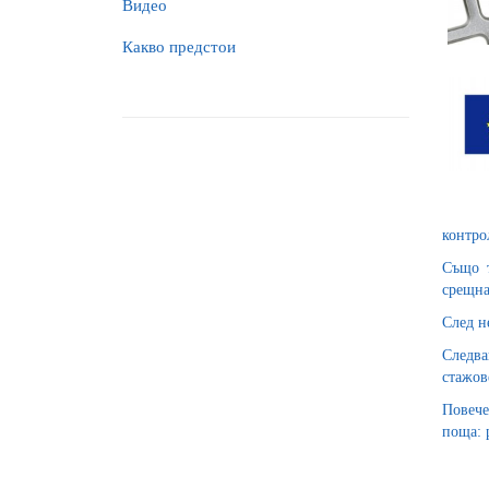
Видео
Какво предстои
контро
Също т
срещна
След н
Следва
стажов
Повече
поща: