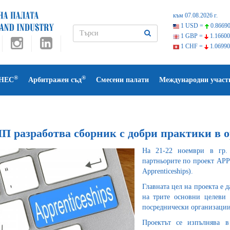
към 07.08.2026 г.
1 USD =
0.86690
1 GBP =
1.16600
1 CHF =
1.06990
®
®
НЕС
Арбитражен съд
Смесени палати
Международни участ
П разработва сборник с добри практики в о
На 21-22 ноември в гр. 
партньорите по проект APPR
Apprenticeships).
Главната цел на проекта е 
на трите основни целеви
посреднически организации
Проектът се изпълнява в