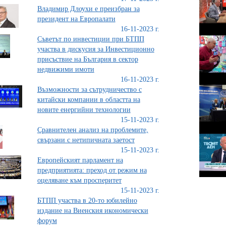
Владимир Длоухи е преизбран за
президент на Европалати
16-11-2023 г.
Съветът по инвестиции при БТПП
участва в дискусия за Инвестиционно
присъствие на България в сектор
недвижими имоти
16-11-2023 г.
Възможности за сътрудничество с
китайски компании в областта на
новите енергийни технологии
15-11-2023 г.
Сравнителен анализ на проблемите,
свързани с нетипичната заетост
15-11-2023 г.
Европейският парламент на
предприятията: преход от режим на
оцеляване към просперитет
15-11-2023 г.
БТПП участва в 20-то юбилейно
издание на Виенския икономически
форум