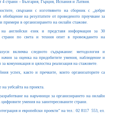
 4 страни – България, Гърция, Испания и Латвия.
остите, свързани с изготвянето на сборник с „добри
 обобщение на резултатите от проведеното проучване за
 примери в организирането на онлайн стажове.
е на английски език и представя информация за 30
 страни по света и техния опит в провеждането на
азуси включва следното съдържание: методология и
 начин за оценка на придобитите умения, наблюдение и
 за комуникация и цялостна реализация на стажовете.
йния успех, както и пречките, които организаторите са
 на уебсайта на проекта.
разработване на наръчници за организирането на онлайн
а цифровите умения на заинтересованите страни.
еграция и европейски проекти“ на тел.: 02 8117 553, ел.