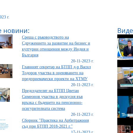
023 г.
 новини:
Виде
Среща с ръководството на
Сдружението за развитие на бизнес и
културни отношения между Индия и
България
20-11-2023 г.
Главният секретар на БТПП д-р Васил
Тодоров участва в оценяването на
предприемачески проекти на ХТМУ
20-11-2023 г.
Председателят на БТПП Цветан
Симеонов участва в дискусия във
връзка с бъдещето на пенсионно-
осигурителната система
20-11-2023 г.
Сборник "Практика на Арбитражния
съд при БТПП 2018-2021 г."
17-11-2023 г.