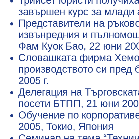
Трийсет юристи получиха
завършен курс за млади 
Представители на ръков
извънредния и пълномощ
Фам Куок Бао
, 22 юни 200
Словашката фирма Хемо
производството си пред 
2005 г.
Делегация на Търговскат
посети БТПП
, 21 юни 2005
Обучение по корпоратив
2005, Токио, Япония
Семинар на тема “Технич