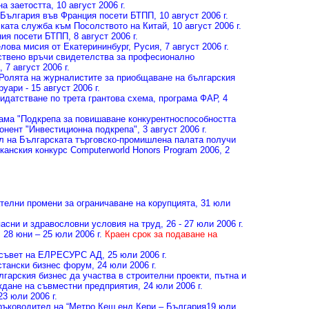
на заетостта
, 10 август 2006 г.
 България във Франция посети БТПП
, 10 август 2006 г.
ката служба към Посолството на Китай
, 10 август 2006 г.
ния посети БТПП
, 8 август 2006 г.
елова мисия от Екатерининбург, Русия
, 7 август 2006 г.
твено връчи свидетелства за професионално
, 7 август 2006 г.
 Ролята на журналистите за приобщаване на българския
руари - 15 август 2006 г.
датстване по трета грантова схема, програма ФАР
, 4
ама "Подкрепа за повишаване конкурентноспособността
понент "Инвестиционна подкрепа"
, 3 август 2006 г.
л на Българската търговско-промишлена палата получи
канския конкурс Computerworld Honors Program 2006
, 2
телни промени за ограничаване на корупцията
, 31 юли
асни и здравословни условия на труд
, 26 - 27 юли 2006 г.
, 28 юни – 25 юли 2006 г.
Краен срок за подаване на
я съвет на ЕЛРЕСУРС АД
, 25 юли 2006 г.
хстански бизнес форум
, 24 юли 2006 г.
гарския бизнес да участва в строителни проекти, пътна и
ждане на съвместни предприятия
, 24 юли 2006 г.
 23 юли 2006 г.
ръководител на “Метро Кеш енд Кери – България
19 юли