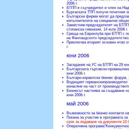
2006 г.
БТПП е съучредител и член на На
Бургаската ТПП получи почетния з
Български фирми могат да предлаг
изпълнителите на специални обще
Заместник-председателят на БТПП
стопанска гимназия
, 14 юли 2006 г.
Среща на Eвроклуба при БТПП с по
на Финландското председателство
Приключва вторият основен етап о
г.
юни 2006
Заседание на УС на БТПП на 29 ю
Българската търговско-промишлен
юни 2006 г.
Българо-израелски бизнес форум
,
Водещият германскипроизводител 
изнасяне на част от производствот
Бизнесът настоява за създаване н
юни 2006 г.
май 2006
Възможности за бизнес-контакти н
Покана за участие в програмата за
срок за подаване на документи 10.0
Оперативна програма”Конкурентнос