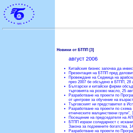
Новини от БТПП [3]
август 2006
Китайския бизнес започва да инвес
Презентация на БТПП пред деловит
Провеждане на Седмица на арабск
през 2007 бе обсъдено в БТПП
, 28 
Български и китайски фирми обсъд
търговията на розово масло
, 25 ав
Разработване на проекти по Прогр
от центрове за обучение на възрас
Търговският ни представител в Ис
Разработване на проекти по схема 
етническите малцинствени групи”
, 
Посещение на председателя на А
БТПП изрази солидарност с искани
Закона за подземните богатства
, 1
Разработване на проекти по Програ