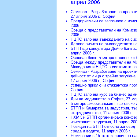
април 2006
Семинар - Разработване на проекти
27 април 2006 г., София
Предприемачи се запознаха с изис
2006 г.
Среща с представители на Комисия
2006 г.
НЦПО започна въвеждането на сист
Делова визита на ръководството н
БТПП ще консултира Дойче банк за
април 2006 г.
Основан беше Българо-словенски 
Среща между представители на Мин
Македония и НЦПО в системата н
Семинар - Разработване на проекти
дейност от лица с трайно загубена
17 април 2006 г., София
Успешно приключи стажантска прог
София
НЦПО започна курс за бизнес адми
Дни на медиацията в София
, 27 ма
Българо-американският търговско-
БТПП и Камарата за индустрия, тъ
сътрудничество
, 11 април 2006 г.
НХМК и БТПП организираха конфере
изисквания в туризма
, 11 април 200
Позиция на БТПП относно заповед №
среда и водите
, 11 април 2006 г.
Номинации в 15-тото издание на на