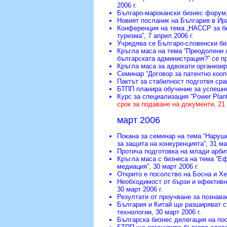
2006 г.
Българо-марокански бизнес форум
Новият посланик на България в Ир
Конференция на тема „НАССР за бе
туризма”
, 7 април 2006 г.
Учредява се Българо-словенски б
Кръгла маса на тема “Преодолени л
българската администрация?” се п
Кръгла маса за адвокати организи
Семинар “Договор за патентно кооп
Пактът за стабилност подготвя ср
БТПП планира обучение за успешно
Курс за специализация “Power Plan
срок за подаване на документи, 21 
март 2006
Покана за семинар на тема “Наруш
за защита на конкуренцията”
, 31 ма
Протича подготовка на млади арби
Кръгла маса с бизнеса на тема “Еф
медиация”
, 30 март 2006 г.
Открито е посолство на Босна и Х
Необходимост от бързи и ефективн
30 март 2006 г.
Резултати от проучване за познав
България и Китай ще разширяват с
технологии
, 30 март 2006 г.
Българска бизнес делегация на по