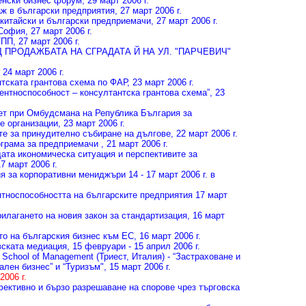
енски бизнес форум
, 29 март 2006 г.
аж в български предприятия
, 27 март 2006 г.
китайски и български предприемачи
, 27 март 2006 г.
 София
, 27 март 2006 г.
ТПП
, 27 март 2006 г.
 ПРОДАЖБАТА НА СГРАДАТА Й НА УЛ. "ПАРЧЕВИЧ"
, 24 март 2006 г.
нтската грантова схема по ФАР
, 23 март 2006 г.
ентноспособност – консултантска грантова схема”
, 23
ет при Омбудсмана на Република България за
е организации
, 23 март 2006 г.
ите за принудително събиране на дългове
, 22 март 2006 г.
рограма за предприемачи
, 21 март 2006 г.
ата икономическа ситуация и перспективите за
17 март 2006 г.
ия за корпоративни мениджъри
14 - 17 март 2006 г. в
нтноспособността на българските предприятия
17 март
илагането на новия закон за стандартизация
, 16 март
о на българския бизнес към ЕС
, 16 март 2006 г.
вската медиация
, 15 февруари - 15 април 2006 г.
School of Management (Триест, Италия) - “Застраховане и
ален бизнес” и “Туризъм"
, 15 март 2006 г.
2006 г.
фективно и бързо разрешаване на спорове чрез търговска