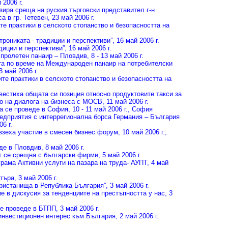
 2006 г.
ира среща на руския търговски представител г-н
а в гр. Тетевен
, 23 май 2006 г.
е практики в селското стопанство и безопасността на
ониката - традиции и перспективи”
, 16 май 2006 г.
диции и перспективи”
, 16 май 2006 г.
 пролетен панаир – Пловдив
, 8 - 13 май 2006 г.
а по време на Международен панаир на потребителски
13 май 2006 г.
ите практики в селското стопанство и безопасността на
вестиха общата си позиция относно продуктовите такси за
то на диалога на бизнеса с МОСВ
, 11 май 2006 г.
а се проведе в София
, 10 - 11 май 2006 г., София
едприятия с интеррегионална борса Германия – България
06 г.
взеха участие в смесен бизнес форум
, 10 май 2006 г.,
де в Пловдив
, 8 май 2006 г.
т се срещна с български фирми
, 5 май 2006 г.
рама Активни услуги на пазара на труда- АУПТ
, 4 май
търа
, 3 май 2006 г.
ристанища в Република България”
, 3 май 2006 г.
е в дискусия за тенденциите на престъпността у нас
, 3
се проведе в БТПП
, 3 май 2006 г.
инвестиционен интерес към България
, 2 май 2006 г.