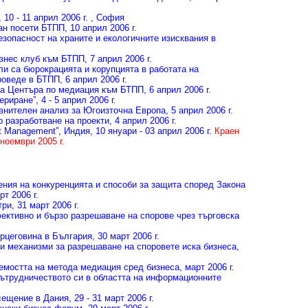
, 10 - 11 април 2006 г. , София
ан посети БТПП
, 10 април 2006 г.
зопасност на храните и екологичните изисквания в
изнес клуб към БТПП
, 7 април 2006 г.
и са бюрокрацията и корупцията в работата на
роведе в БТПП
, 6 април 2006 г.
ра Центъра по медиация към БТПП
, 6 април 2006 г.
ериране”
, 4 - 5 април 2006 г.
авнителен анализ за Югоизточна Европа
, 5 април 2006 г.
 разработване на проекти
, 4 април 2006 г.
t Management”
, Индия, 10 януари - 03 април 2006 г.
Краен
ноември 2005 г.
ения на конкуренцията и способи за защита според Закона
рт 2006 г.
три
, 31 март 2006 г.
ективно и бързо разрешаване на спорове чрез търговска
ерцеговина в България
, 30 март 2006 г.
и механизми за разрешаване на споровете иска бизнеса
,
аемостта на метода медиация сред бизнеса
, март 2006 г.
ътрудничеството си в областта на информационните
сещение в Дания
, 29 - 31 март 2006 г.