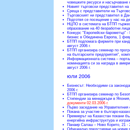
човешките ресурси и насърчаване 
Новият търговски представител на
Среща с представители на Търговс
Търговският ни представител в Да
Подготвя се посещение у нас на д
НЦПО в системата на БТПП тържес
образование на 40 безработни лица
Конкурс "Европейски барометър" -
бизнес в Обединена Европа
, 1 фев
БТПП подпомага фирмите при канди
август 2006 г.
БТПП организира семинар по прогр
на българските предприятия", ком
Информационната система – порта
номинацията си за награда в амери
август 2006 г.
юли 2006
Бизнесът: Необходими са законода
2006 г.
БТПП организира семинар по Безоп
Стипендии за мениджъри в Япония
документи 02.03.2006 г.
Първо заседание на Управителни
Покана за участие в българо-каза
Премиерът на Казахстан покани бъл
енергийна инфраструктура и изгра
Панаир Салаш – Ново Корито
, 21 -
Официално представяне на новия 