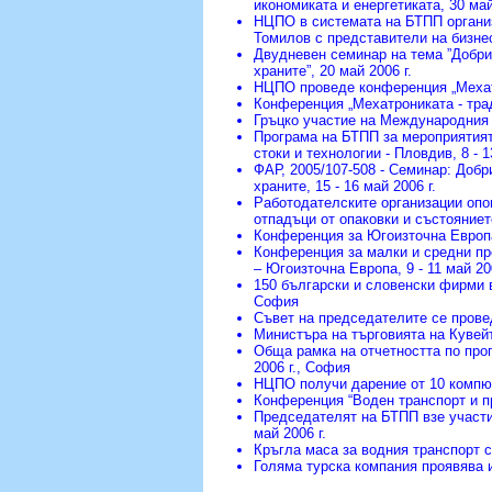
икономиката и енергетиката
, 30 май
НЦПО в системата на БТПП организ
Томилов с представители на бизнес
Двудневен семинар на тема ”Добрит
храните”
, 20 май 2006 г.
НЦПО проведе конференция „Мехатр
Конференция „Мехатрониката - тра
Гръцко участие на Международния
Програма на БТПП за мероприятият
стоки и технологии - Пловдив
, 8 - 
ФАР, 2005/107-508 - Семинар: Добр
храните
, 15 - 16 май 2006 г.
Работодателските организации опо
отпадъци от опаковки и състояние
Конференция за Югоизточна Европ
Конференция за малки и средни пр
– Югоизточна Европа
, 9 - 11 май 20
150 български и словенски фирми 
София
Съвет на председателите се прове
Министъра на търговията на Кувей
Обща рамка на отчетността по прог
2006 г., София
НЦПО получи дарение от 10 компю
Конференция “Воден транспорт и п
Председателят на БТПП взе участи
май 2006 г.
Кръгла маса за водния транспорт 
Голяма турска компания проявява 