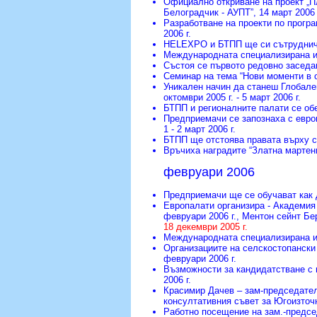
Официално откриване на проект „П
Белоградчик - АУПТ”
, 14 март 2006 
Разработване на проекти по програ
2006 г.
HELEXPO и БТПП ще си сътруднич
Международната специализирана из
Състоя се първото редовно заседа
Семинар на тема “Нови моменти в 
Уникален начин да станеш Глобале
октомври 2005 г. - 5 март 2006 г.
БТПП и регионалните палати се о
Предприемачи се запознаха с евро
1 - 2 март 2006 г.
БТПП ще отстоява правата върху 
Връчиха наградите “Златна мартен
февруари 2006
Предприемачи ще се обучават как 
Европалати организира - Академия
февруари 2006 г., Ментон сейнт Бе
18 декември 2005 г.
Международната специализирана и
Организациите на селскостопански
февруари 2006 г.
Възможности за кандидатстване с 
2006 г.
Красимир Дачев – зам-председател
консултативния съвет за Югоизточ
Работно посещение на зам.-предс