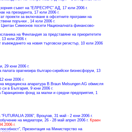
дзорния съвет на “ЕЛРЕСУРС” АД
, 17 юли 2006 г.
нак на президента
, 17 юли 2006 г.
ат проекти за включване в офсетните програми на
ствени поръчки
, 14 юли 2006 г.
 Цветан Симеонов посети Националната финансово-
сланика на Финландия за представяне на приоритетите
, 13 юли 2006 г.
т въвеждането на новия търговски регистър
, 10 юли 2006
ни
, 29 юни 2006 г.
а палата орагнизира българо-сирийски бизнесфорум
, 13
 12 юни 2006 г.
на медицинска апаратура B.Braun Melsungen AG обмисля
о си в България
, 9 юни 2006 г.
а Гаранционен фонд за малки и средни предприятия
, 1
а “FUTURALIA 2006”
, Вроцлав, 31 май - 2 юни 2006 г.
 обучение на медиатори
, 26 - 28 май април 2006 г.
Краен
4.2006 г.
пособност”, Презентация на Министерство на