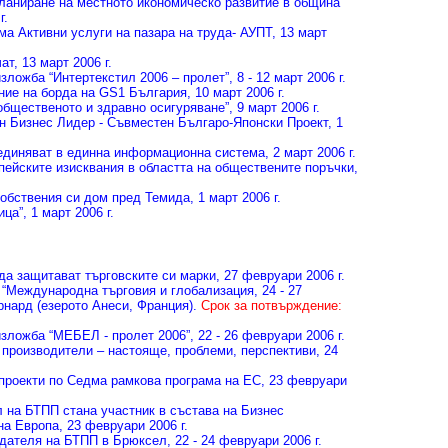
ланиране на местното икономическо развитие в община
г.
ма Активни услуги на пазара на труда- АУПТ
, 13 март
ат
, 13 март 2006 г.
ложба “Интертекстил 2006 – пролет”
, 8 - 12 март 2006 г.
ние на борда на GS1 България
, 10 март 2006 г.
общественото и здравно осигуряване”
, 9 март 2006 г.
н Бизнес Лидер - Съвместен Българо-Японски Проект
, 1
бединяват в единна информационна система
, 2 март 2006 г.
пейските изисквания в областта на обществените поръчки
,
собствения си дом пред Темида
, 1 март 2006 г.
ица”
, 1 март 2006 г.
да защитават търговските си марки
, 27 февруари 2006 г.
 “Международна търговия и глобализация
, 24 - 27
рнард (езерото Анеси, Франция).
Срок за потвърждение:
зложба “МЕБЕЛ - пролет 2006”
, 22 - 26 февруари 2006 г.
 производители – настояще, проблеми, перспективи
, 24
проекти по Седма рамкова програма на ЕС
, 23 февруари
 на БТПП стана участник в състава на Бизнес
на Европа
, 23 февруари 2006 г.
едателя на БТПП в Брюксел
, 22 - 24 февруари 2006 г.