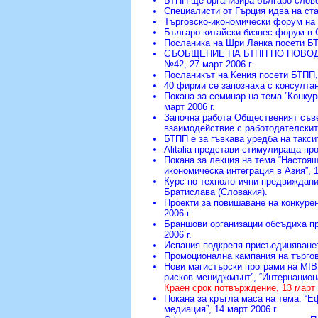
БТПП ще организира българо-слов
Специалисти от Гърция идва на ст
Търговско-икономически форум на 
Българо-китайски бизнес форум в
Посланика на Шри Ланка посети Б
СЪОБЩЕНИЕ НА БТПП ПО ПОВОД
№42
, 27 март 2006 г.
Посланикът на Кения посети БТПП
40 фирми се запознаха с консулта
Покана за семинар на тема ”Конкур
март 2006 г.
Започна работа Общественият съв
взаимодействие с работодателскит
БТПП е за гъвкава уредба на такс
Alitalia представи стимулираща п
Покана за лекция на тема “Настоящ
икономическа интеграция в Азия”
, 
Курс по технологични предвиждан
Братислава (Словакия).
Проекти за повишаване на конкуре
2006 г.
Браншови организации обсъдиха пр
2006 г.
Испания подкрепя присъединяванет
Промоционална кампания на търго
Нови магистърски програми на MIB 
рисков мениджмънт”, “Интернацион
Краен срок потвърждение, 13 март 
Покана за кръгла маса на тема: “Е
медиация”
, 14 март 2006 г.