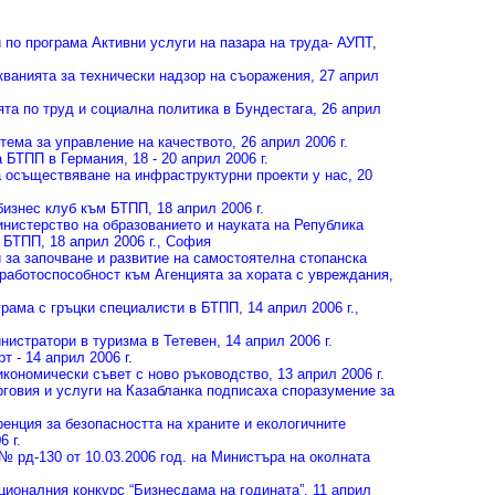
 по програма Активни услуги на пазара на труда- АУПТ
,
кванията за технически надзор на съоражения
, 27 април
та по труд и социална политика в Бундестага
, 26 април
ема за управление на качеството
, 26 април 2006 г.
а БТПП в Германия
, 18 - 20 април 2006 г.
 осъществяване на инфраструктурни проекти у нас
, 20
бизнес клуб към БТПП
, 18 април 2006 г.
истерство на образованието и науката на Република
а БТПП
, 18 април 2006 г., София
 за започване и развитие на самостоятелна стопанска
 работоспособност към Агенцията за хората с увреждания
,
рама с гръцки специалисти в БТПП
, 14 април 2006 г.,
нистратори в туризма в Тетевен
, 14 април 2006 г.
рт - 14 април 2006 г.
икономически съвет с ново ръководство
, 13 април 2006 г.
рговия и услуги на Казабланка подписаха споразумение за
нция за безопасността на храните и екологичните
6 г.
 рд-130 от 10.03.2006 год. на Министъра на околната
ционалния конкурс “Бизнесдама на годината”
, 11 април