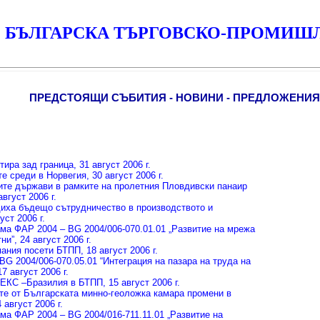
БЪЛГАРСКА ТЪРГОВСКО-ПРОМИШ
ПРЕДСТОЯЩИ СЪБИТИЯ - НОВИНИ - ПРЕДЛОЖЕНИЯ 
тира зад граница
, 31 август 2006 г.
е среди в Норвегия
, 30 август 2006 г.
ите държави в рамките на пролетния Пловдивски панаир
август 2006 г.
иха бъдещо сътрудничество в производството и
густ 2006 г.
ама ФАР 2004 – BG 2004/006-070.01.01 „Развитие на мрежа
тни”
, 24 август 2006 г.
пания посети БТПП
, 18 август 2006 г.
BG 2004/006-070.05.01 “Интеграция на пазара на труда на
17 август 2006 г.
ПЕКС –Бразилия в БТПП
, 15 август 2006 г.
те от Българската минно-геоложка камара промени в
4 август 2006 г.
ма ФАР 2004 – BG 2004/016-711.11.01 „Развитие на