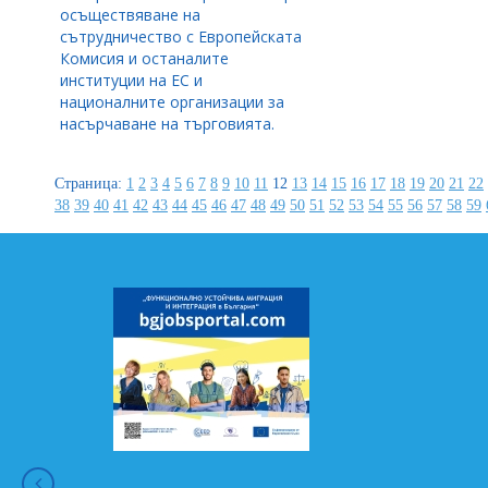
осъществяване на
сътрудничество с Европейската
Комисия и останалите
институции на ЕС и
националните организации за
насърчаване на търговията.
Страница:
1
2
3
4
5
6
7
8
9
10
11
12
13
14
15
16
17
18
19
20
21
22
38
39
40
41
42
43
44
45
46
47
48
49
50
51
52
53
54
55
56
57
58
59