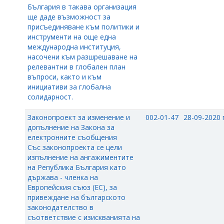
България в такава организация
ще даде възможност за
присъединяване към политики и
инструменти на още една
международна институция,
насочени към разшрешаване на
релевантни в глобален план
въпроси, както и към
инициативи за глобална
солидарност.
Законопроект за изменение и
002-01-47
28-09-2020 г
допълнение на Закона за
електронните съобщения
Със законопроекта се цели
изпълнение на ангажиментите
на Република България като
държава - членка на
Европейския съюз (ЕС), за
привеждане на българското
законодателство в
съответствие с изискванията на