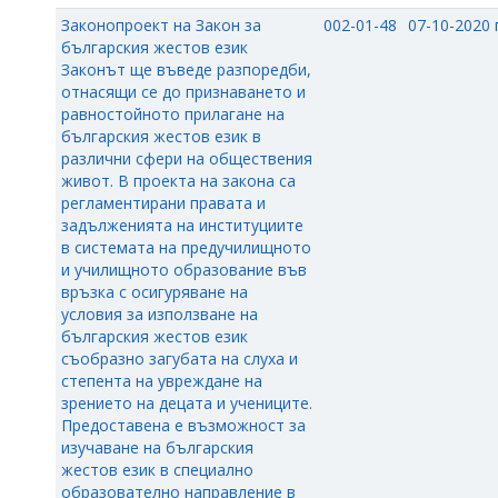
Законопроект на Закон за
002-01-48
07-10-2020 г
българския жестов език
Законът ще въведе разпоредби,
отнасящи се до признаването и
равностойното прилагане на
българския жестов език в
различни сфери на обществения
живот. В проекта на закона са
регламентирани правата и
задълженията на институциите
в системата на предучилищното
и училищното образование във
връзка с осигуряване на
условия за използване на
българския жестов език
съобразно загубата на слуха и
степента на увреждане на
зрението на децата и учениците.
Предоставена е възможност за
изучаване на българския
жестов език в специално
образователно направление в