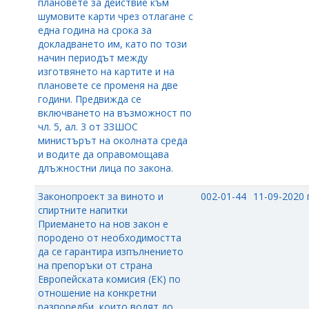
плановете за действие към
шумовите карти чрез отлагане с
една година на срока за
докладването им, като по този
начин периодът между
изготвянето на картите и на
плановете се променя на две
години. Предвижда се
включването на възможност по
чл. 5, ал. 3 от ЗЗШОС
министърът на околната среда
и водите да оправомощава
длъжностни лица по закона.
Законопроект за виното и
002-01-44
11-09-2020 г
спиртните напитки
Приемането на нов закон е
породено от необходимостта
да се гарантира изпълнението
на препоръки от страна
Европейската комисия (ЕК) по
отношение на конкретни
разпоредби, които водят до