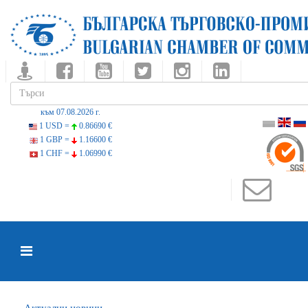
към 07.08.2026 г.
1 USD =
0.86690 €
1 GBP =
1.16600 €
1 CHF =
1.06990 €