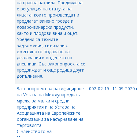
на правна закрила. Предвидена
е регулация на статута на
лицата, които произвеждат и
предлагат винено грозде и
лозаро-винарски продукти,
както и плодови вина и оцет.
Уредени са техните
задължения, свързани с
ежегодното подаване на
декларации и воденето на
дневници. Със законопроекта се
предвиждат и още редица други
допълнения.
Законопроект за ратифициране
002-02-15
11-09-2020 г
на Устава на Международната
мрежа за малки и средни
предприятия и на Устава на
Асоциацията на Европейските
организации за насърчаване на
търговията
С членството на