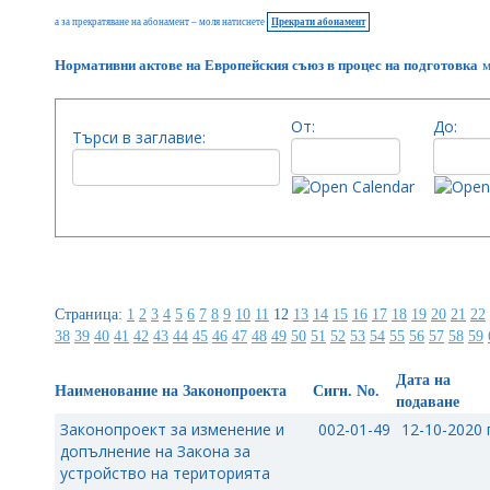
а за прекратяване на абонамент – моля натиснете
Прекрати абонамент
Нормативни актове на Европейския съюз в процес на подготовка
м
От:
До:
Търси в заглавие:
Страница:
1
2
3
4
5
6
7
8
9
10
11
12
13
14
15
16
17
18
19
20
21
22
38
39
40
41
42
43
44
45
46
47
48
49
50
51
52
53
54
55
56
57
58
59
Дата на
Наименование на Законопроекта
Сигн. No.
подаване
Законопроект за изменение и
002-01-49
12-10-2020 г
допълнение на Закона за
устройство на територията