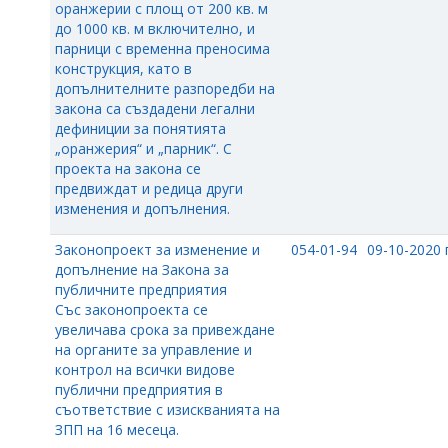
оранжерии с площ от 200 кв. м
до 1000 кв. м включително, и
парници с временна преносима
конструкция, като в
допълнителните разпоредби на
закона са създадени легални
дефиниции за понятията
„оранжерия“ и „парник“. С
проекта на закона се
предвиждат и редица други
изменения и допълнения.
Законопроект за изменение и
054-01-94
09-10-2020 г
допълнение на Закона за
публичните предприятия
Със законопроекта се
увеличава срока за привеждане
на органите за управление и
контрол на всички видове
публични предприятия в
съответствие с изискванията на
ЗПП на 16 месеца.