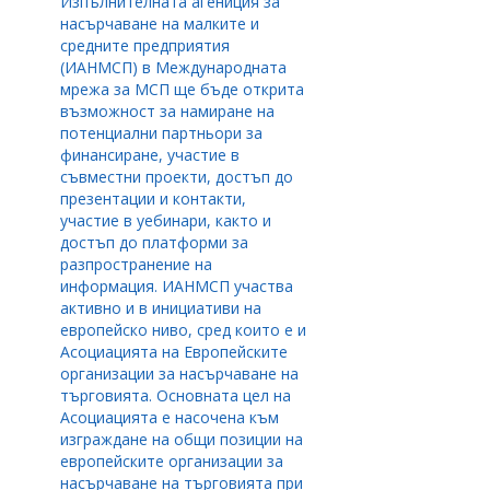
Изпълнителната агениция за
насърчаване на малките и
средните предприятия
(ИАНМСП) в Международната
мрежа за МСП ще бъде открита
възможност за намиране на
потенциални партньори за
финансиране, участие в
съвместни проекти, достъп до
презентации и контакти,
участие в уебинари, както и
достъп до платформи за
разпространение на
информация. ИАНМСП участва
активно и в инициативи на
европейско ниво, сред които е и
Асоциацията на Европейските
организации за насърчаване на
търговията. Основната цел на
Асоциацията е насочена към
изграждане на общи позиции на
европейските организации за
насърчаване на търговията при