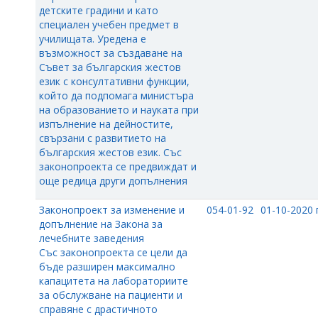
детските градини и като
специален учебен предмет в
училищата. Уредена е
възможност за създаване на
Съвет за българския жестов
език с консултативни функции,
който да подпомага министъра
на образованието и науката при
изпълнение на дейностите,
свързани с развитието на
българския жестов език. Със
законопроекта се предвиждат и
още редица други допълнения
Законопроект за изменение и
054-01-92
01-10-2020 г
допълнение на Закона за
лечебните заведения
Със законопроекта се цели да
бъде разширен максимално
капацитета на лабораториите
за обслужване на пациенти и
справяне с драстичното