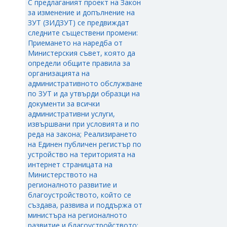
С предлаганият проект на Закон
за изменение и допълнение на
ЗУТ (ЗИДЗУТ) се предвиждат
следните съществени промени:
Приемането на наредба от
Министерския съвет, която да
определи общите правила за
организацията на
административното обслужване
по ЗУТ и да утвърди образци на
документи за всички
административни услуги,
извършвани при условията и по
реда на закона; Реализирането
на Единен публичен регистър по
устройство на територията на
интернет страницата на
Министерството на
регионалното развитие и
благоустройството, който се
създава, развива и поддържа от
министъра на регионалното
развитие и благоустройството;