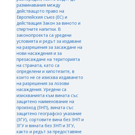
разминавания между
действащото право на
Европейския съюз (ЕС) и
действащия Закон за виното и
спиртните напитки. В
законопроекта са уредени
условията и редът за издаване
на разрешения за засаждане на
нови насаждения и за
презасаждане на територията
на страната, като са
определени и хипотезите, в
които не се изисква издаването
на разрешения за лозови
насаждения. Уредени са
изискванията към вината със
защитено наименование на
произход (ЗНП), вината със
защитено географско указание
(ЗГУ), сортовите вина без ЗНП и
ЗГУ и вината без ЗНП и ЗГУ,
както и редът за предоставяне