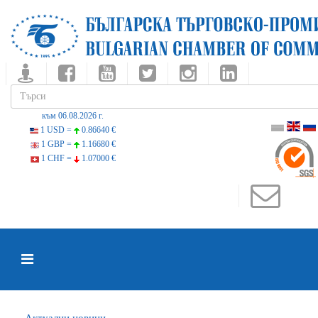
към 06.08.2026 г.
1 USD =
0.86640 €
1 GBP =
1.16680 €
1 CHF =
1.07000 €