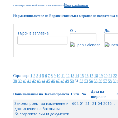
а за прекратяване на абонамент – моля натиснете
Прекрати абонамент
Нормативни актове на Европейския съюз в процес на подготовка
м
От:
До:
Търси в заглавие:
Страница:
1
2
3
4
5
6
7
8
9
10
11
12
13
14
15
16
17
18
19
20
21
22
38
39
40
41
42
43
44
45
46
47
48
49
50
51
52
53
54
55
56
57
58
59
Дата на
Наименование на Законопроекта
Сигн. No.
подаване
Законопроект за изменение и
602-01-21
21-04-2016 г.
допълнение на Закона за
българските лични документи