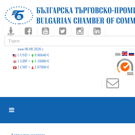
към 06.08.2026 г.
1 USD =
0.86640 €
1 GBP =
1.16680 €
1 CHF =
1.07000 €