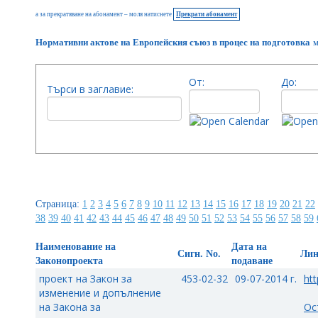
а за прекратяване на абонамент – моля натиснете
Прекрати абонамент
Нормативни актове на Европейския съюз в процес на подготовка
м
От:
До:
Търси в заглавие:
Страница:
1
2
3
4
5
6
7
8
9
10
11
12
13
14
15
16
17
18
19
20
21
22
38
39
40
41
42
43
44
45
46
47
48
49
50
51
52
53
54
55
56
57
58
59
Наименование на
Дата на
Сигн. No.
Ли
Законопроекта
подаване
проект на Закон за
453-02-32
09-07-2014 г.
htt
изменение и допълнение
на Закона за
Ос