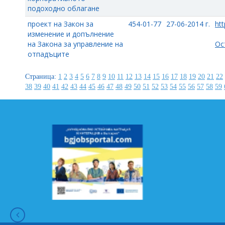
подоходно облагане
проект на Закон за
454-01-77
27-06-2014 г.
htt
изменение и допълнение
на Закона за управление на
Ос
отпадъците
Страница:
1
2
3
4
5
6
7
8
9
10
11
12
13
14
15
16
17
18
19
20
21
22
38
39
40
41
42
43
44
45
46
47
48
49
50
51
52
53
54
55
56
57
58
59