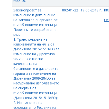
имоти).
Законопроект за
802-01-22
19-06-2018 г.
htt
изменение и допълнение
на Закона за енергията от
Ос
възобновяеми източници
Проектът е разработен с
цел:
1. Транспониране на
изискванията на чл. 2 от
Директива 2015/1513/ЕО за
изменение на Директива
98/70/ЕО относно
качествата на
бензиновите и дизеловите
горива и за изменение на
Директива 2009/28/ЕО за
насърчаване използването
на енергия от
възобновяеми източници
(Директива 2015/1513/ЕО);
2. Изпълнение на
условията по Решение на