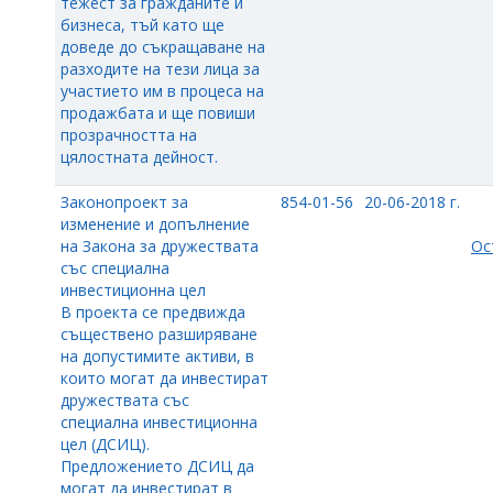
тежест за гражданите и
бизнеса, тъй като ще
доведе до съкращаване на
разходите на тези лица за
участието им в процеса на
продажбата и ще повиши
прозрачността на
цялостната дейност.
Законопроект за
854-01-56
20-06-2018 г.
изменение и допълнение
на Закона за дружествата
Ос
със специална
инвестиционна цел
В проекта се предвижда
съществено разширяване
на допустимите активи, в
които могат да инвестират
дружествата със
специална инвестиционна
цел (ДСИЦ).
Предложението ДСИЦ да
могат да инвестират в