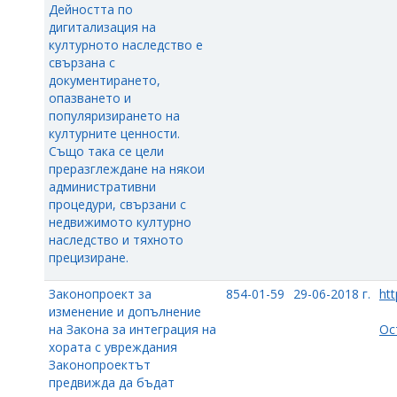
Дейността по
дигитализация на
културното наследство е
свързана с
документирането,
опазването и
популяризирането на
културните ценности.
Също така се цели
преразглеждане на някои
административни
процедури, свързани с
недвижимото културно
наследство и тяхното
прецизиране.
Законопроект за
854-01-59
29-06-2018 г.
htt
изменение и допълнение
на Закона за интеграция на
Ос
хората с увреждания
Законопроектът
предвижда да бъдат