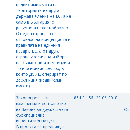
недвижими имоти на
територията на друга
държава-членка на ЕС, а не
само в България, е
разумно и целесъобразно.
От една страна то
отговаря на концепцията и
правилата на единния
пазар в ЕС, а от друга
страна увеличава избора
на възможни инвестиции и
то в основния сектор, в
който ДСИЦ оперират по
дефиниция (недвижими
имоти).
Законопроект за
854-01-56
20-06-2018 г.
изменение и допълнение
на Закона за дружествата
Ос
със специална
инвестиционна цел
В проекта се предвижда