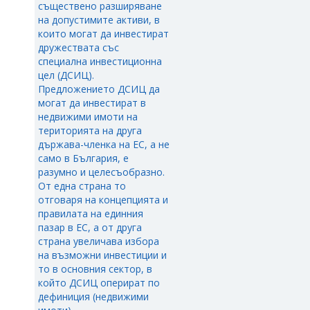
съществено разширяване
на допустимите активи, в
които могат да инвестират
дружествата със
специална инвестиционна
цел (ДСИЦ).
Предложението ДСИЦ да
могат да инвестират в
недвижими имоти на
територията на друга
държава-членка на ЕС, а не
само в България, е
разумно и целесъобразно.
От една страна то
отговаря на концепцията и
правилата на единния
пазар в ЕС, а от друга
страна увеличава избора
на възможни инвестиции и
то в основния сектор, в
който ДСИЦ оперират по
дефиниция (недвижими