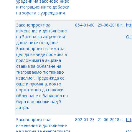
уредени на законово ниво
интеграционните добавки
на хората с увреждания.
Законопроект за
854-01-60
29-06-2018 г.
htt
изменение и допълнение
на Закона за акцизите и
Ос
данъчните складове
Законопроектът има за
цел да въведе промяна в
приложимата акцизна
ставка за облагане на
"нагреваемо тютюнево
изделие". Предвижда се
още и промяна, която
нормативно да наложи
облепване с бандерол на
бира в опаковки над 5
литра.
Законопроект за
802-01-23
21-06-2018 г.
htt
изменение и допълнение
на Закона за енергетиката
Ос