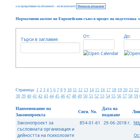
а за прекратяване на абонамент – моля натиснете
Прекрати абонамент
Нормативни актове на Европейския съюз в процес на подготовка
м
От:
До:
Търси в заглавие:
Страница:
1
2
3
4
5
6
7
8
9
10
11
12
13
14
15
16
17
18
19
20
21
22
38
39
40
41
42
43
44
45
46
47
48
49
50
51
52
53
54
55
56
57
58
59
Наименование на
Дата на
Сигн. No.
Ли
Законопроекта
подаване
Законопроект за
854-01-61
29-06-2018 г.
htt
съсловната организация и
дейността на психолозите
Ос