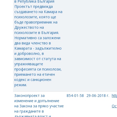
в Република България
Проектът предвижда
създаването на Камара на
психолозите, която ще
бъде правоприемник на
Дружеството на
психолозите в България.
Нормативно са заложени
два вида членство в
Камарата - задължително
и доброволно, в
зависимост от статута на
упражняващите
професията си психолози,
приемането на етичен
кодекс и санкционен
режим.
Законопроект за
854-01-58
29-06-2018 г.
htt
изменение и допълнение
на Закона за пряко участие
Ос
на гражданите в
държавната власт и