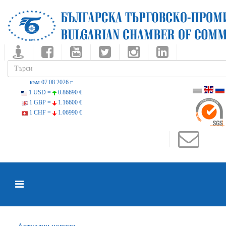
към 07.08.2026 г.
1 USD =
0.86690 €
1 GBP =
1.16600 €
1 CHF =
1.06990 €