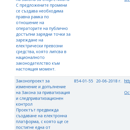
С предложените промени
се създава необходима
правна рамка по
отношение на
операторите на публично
достъпни зарядни точки за
зареждане на
електрически превозни
средства, която липсва в
националното
законодателство към
настоящия момент.
Законопроект за
854-01-55
20-06-2018 г.
htt
изменение и допълнение
на Закона за приватизация
Ос
и следприватизационен
контрол
Проектът предвижда
създаване на електронна
платформа, с която ще се
постигне една от