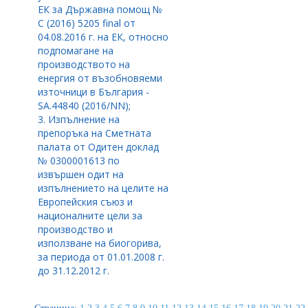
ЕК за Държавна помощ №
С (2016) 5205 final от
04.08.2016 г. на ЕК, относно
подпомагане на
производството на
енергия от възобновяеми
източници в България -
SA.44840 (2016/NN);
3. Изпълнение на
препоръка на Сметната
палата от Одитен доклад
№ 0300001613 по
извършен одит на
изпълнението на целите на
Европейския съюз и
националните цели за
производство и
използване на биогорива,
за периода от 01.01.2008 г.
до 31.12.2012 г.