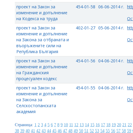
проект на Закон за
454-01-58
06-06-2014 г.
htt
изменение и допълнение
на Кодекса на труда
Ос
проект на Закон за
402-01-27
05-06-2014 г.
htt
изменение и допълнение
на Закона за отбраната и
Ос
въоръжените сили на
Република България
проект на Закон за
454-01-56
04-06-2014 г.
htt
изменение и допълнение
на Гражданския
Ос
процесуален кодекс
проект на Закон за
454-01-55
04-06-2014 г.
htt
изменение и допълнение
на Закона за
Ос
Селскостопанската
академия
Страница:
1
2
3
4
5
6
7
8
9
10
11
12
13
14
15
16
17
18
19
20
21
22
38
39
40
41
42
43
44
45
46
47
48
49
50
51
52
53
54
55
56
57
58
59