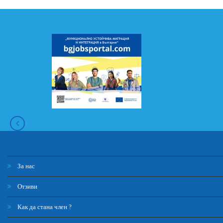
За нас
Отзиви
Как да стана член ?