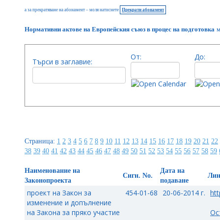
а за прекратяване на абонамент – моля натиснете
Прекрати абонамент
Нормативни актове на Европейския съюз в процес на подготовка
м
От:
До:
Търси в заглавие:
Страница:
1
2
3
4
5
6
7
8
9
10
11
12
13
14
15
16
17
18
19
20
21
22
38
39
40
41
42
43
44
45
46
47
48
49
50
51
52
53
54
55
56
57
58
59
Наименование на
Дата на
Сигн. No.
Ли
Законопроекта
подаване
проект на Закон за
454-01-68
20-06-2014 г.
htt
изменение и допълнение
на Закона за пряко участие
Ос