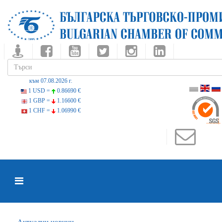
към 07.08.2026 г.
1 USD =
0.86690 €
1 GBP =
1.16600 €
1 CHF =
1.06990 €