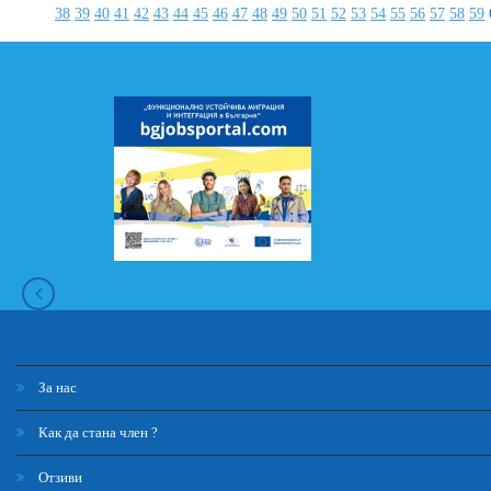
38
39
40
41
42
43
44
45
46
47
48
49
50
51
52
53
54
55
56
57
58
59
За нас
Как да стана член ?
Отзиви