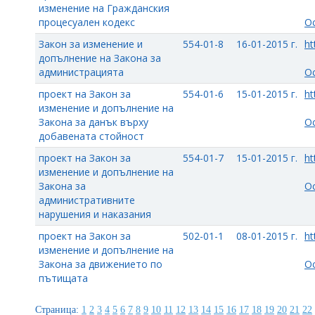
изменение на Гражданския
процесуален кодекс
О
Закон за изменение и
554-01-8
16-01-2015 г.
ht
допълнение на Закона за
администрацията
О
проект на Закон за
554-01-6
15-01-2015 г.
ht
изменение и допълнение на
Закона за данък върху
О
добавената стойност
проект на Закон за
554-01-7
15-01-2015 г.
ht
изменение и допълнение на
Закона за
О
административните
нарушения и наказания
проект на Закон за
502-01-1
08-01-2015 г.
ht
изменение и допълнение на
Закона за движението по
О
пътищата
Страница:
1
2
3
4
5
6
7
8
9
10
11
12
13
14
15
16
17
18
19
20
21
22