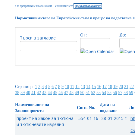
а за прекратяване на абонамент – моля натиснете
Прекрати абонамент
Нормативни актове на Европейския съюз в процес на подготовка
м
От:
До:
Търси в заглавие:
Страница:
1
2
3
4
5
6
7
8
9
10
11
12
13
14
15
16
17
18
19
20
21
22
38
39
40
41
42
43
44
45
46
47
48
49
50
51
52
53
54
55
56
57
58
59
Наименование на
Дата на
Сигн. No.
Ли
Законопроекта
подаване
проект на Закон за тютюна
554-01-16
28-01-2015 г.
ht
и тютюневите изделия
О