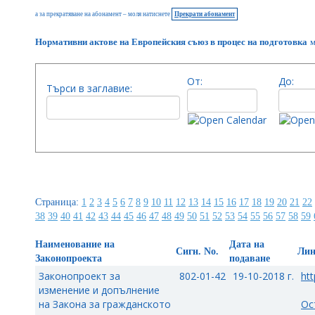
а за прекратяване на абонамент – моля натиснете
Прекрати абонамент
Нормативни актове на Европейския съюз в процес на подготовка
м
От:
До:
Търси в заглавие:
Страница:
1
2
3
4
5
6
7
8
9
10
11
12
13
14
15
16
17
18
19
20
21
22
38
39
40
41
42
43
44
45
46
47
48
49
50
51
52
53
54
55
56
57
58
59
Наименование на
Дата на
Сигн. No.
Ли
Законопроекта
подаване
Законопроект за
802-01-42
19-10-2018 г.
htt
изменение и допълнение
на Закона за гражданското
Ос