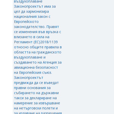
въздухоплаване
Законопроектът има за
цел да хармонизира
националния закон с
Европейското
законодателство. Правят
се изменения във връзка с
влизането в сила на
Регламент (ЕС)2018/1139
относно общите правила в
областта на гражданското
въздухоплаване и
създаването на Агенция за
авиационна безопасност
на Европейския съюз.
Законопроектът
предвижда да се въведат
правни основания за
събирането на държавни
такси за деклариране на
намерение за извършване
на нетърговски полети и
за издаване на разрешения