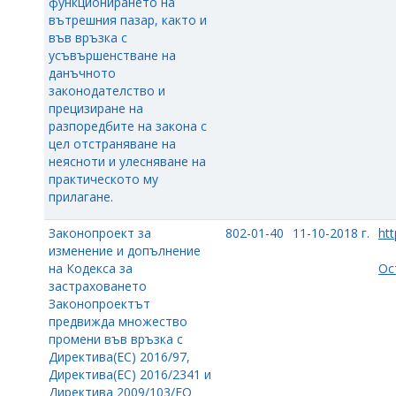
функционирането на
вътрешния пазар, както и
във връзка с
усъвършенстване на
данъчното
законодателство и
прецизиране на
разпоредбите на закона с
цел отстраняване на
неясноти и улесняване на
практическото му
прилагане.
Законопроект за
802-01-40
11-10-2018 г.
htt
изменение и допълнение
на Кодекса за
Ос
застраховането
Законопроектът
предвижда множество
промени във връзка с
Директива(ЕС) 2016/97,
Директива(ЕС) 2016/2341 и
Директива 2009/103/ЕО