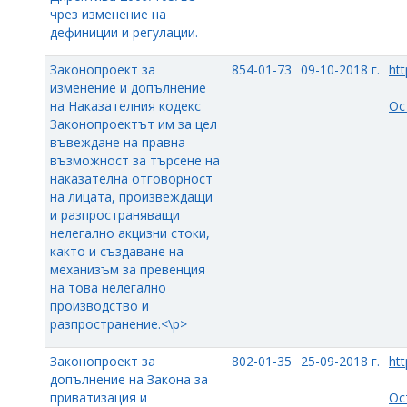
чрез изменение на
дефиниции и регулации.
Законопроект за
854-01-73
09-10-2018 г.
htt
изменение и допълнение
на Наказателния кодекс
Ос
Законопроектът им за цел
въвеждане на правна
възможност за търсене на
наказателна отговорност
на лицата, произвеждащи
и разпространяващи
нелегално акцизни стоки,
както и създаване на
механизъм за превенция
на това нелегално
производство и
разпространение.<\p>
Законопроект за
802-01-35
25-09-2018 г.
htt
допълнение на Закона за
приватизация и
Ос