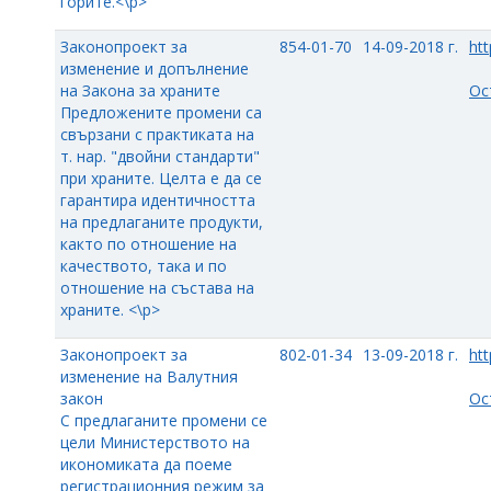
горите.<\p>
Законопроект за
854-01-70
14-09-2018 г.
htt
изменение и допълнение
на Закона за храните
Ос
Предложените промени са
свързани с практиката на
т. нар. "двойни стандарти"
при храните. Целта е да се
гарантира идентичността
на предлаганите продукти,
както по отношение на
качеството, така и по
отношение на състава на
храните. <\p>
Законопроект за
802-01-34
13-09-2018 г.
htt
изменение на Валутния
закон
Ос
С предлаганите промени се
цели Министерството на
икономиката да поеме
регистрационния режим за