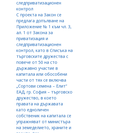
следприватизационен
контрол
С проекта на Закон се
предлага допълване на
Приложение № 1 към чл. 3,
ал. 1 от Закона за
приватизация и
следприватизационен
контрол, като в Списъка на
търговските дружества с
повече от 50 на сто
държавно участие в
капитала или обособени
части от тях се включва
„Сортови семена – Елит“
ЕАД, гр. София – търговско
дружество, в което
правата на държавата
като едноличен
собственик на капитала се
упражняват от министъра
на земеделието, храните и