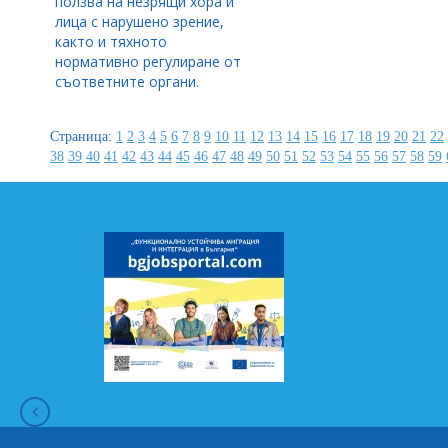
ползва на незрящи хора и
лица с нарушено зрение,
както и тяхното
нормативно регулиране от
съответните органи.
Страница:
1
2
3
4
5
6
7
8
9
10
11
12
13
14
15
16
17
18
19
20
21
22
38
39
40
41
42
43
44
45
46
47
48
49
50
51
52
53
54
55
56
57
58
59