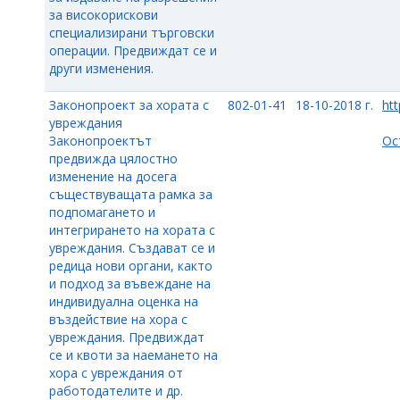
за високорискови
специализирани търговски
операции. Предвиждат се и
други изменения.
Законопроект за хората с
802-01-41
18-10-2018 г.
htt
увреждания
Законопроектът
Ос
предвижда цялостно
изменение на досега
съществуващата рамка за
подпомагането и
интегрирането на хората с
увреждания. Създават се и
редица нови органи, както
и подход за въвеждане на
индивидуална оценка на
въздействие на хора с
увреждания. Предвиждат
се и квоти за наемането на
хора с увреждания от
работодателите и др.