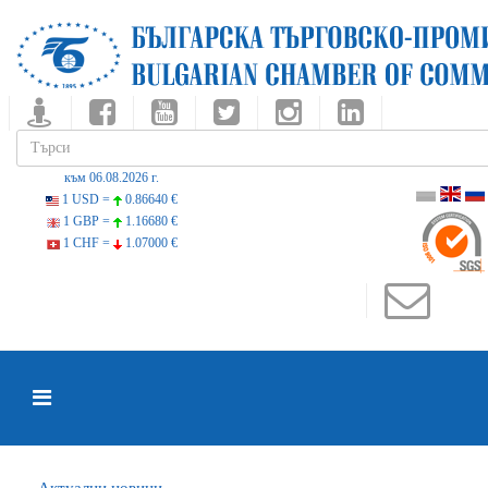
към 06.08.2026 г.
1 USD =
0.86640 €
1 GBP =
1.16680 €
1 CHF =
1.07000 €