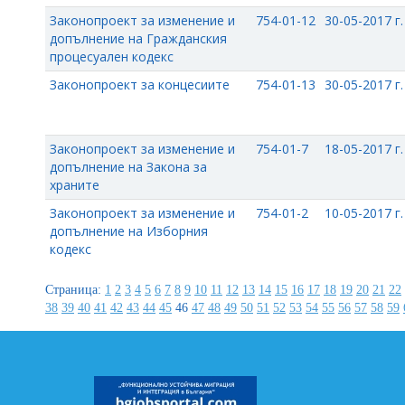
Законопроект за изменение и
754-01-12
30-05-2017 г.
допълнение на Гражданския
процесуален кодекс
Законопроект за концесиите
754-01-13
30-05-2017 г.
Законопроект за изменение и
754-01-7
18-05-2017 г.
допълнение на Закона за
храните
Законопроект за изменение и
754-01-2
10-05-2017 г.
допълнение на Изборния
кодекс
Страница:
1
2
3
4
5
6
7
8
9
10
11
12
13
14
15
16
17
18
19
20
21
22
38
39
40
41
42
43
44
45
46
47
48
49
50
51
52
53
54
55
56
57
58
59