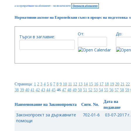
а за прекратяване на абонамент – моля натиснете
Прекрати абонамент
Нормативни актове на Европейския съюз в процес на подготовка
м
От:
До:
Търси в заглавие:
Страница:
1
2
3
4
5
6
7
8
9
10
11
12
13
14
15
16
17
18
19
20
21
22
38
39
40
41
42
43
44
45
46
47
48
49
50
51
52
53
54
55
56
57
58
59
Дата на
Наименование на Законопроекта
Сигн. No.
подаване
Законопроект за държавните
702-01-6
03-07-2017 г.
помощи