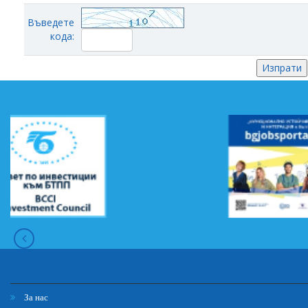
Въведете
кода:
За нас