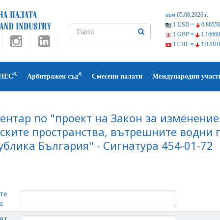
към 05.08.2026 г.
1 USD =
0.86550
1 GBP =
1.16660
1 CHF =
1.07010
®
®
НЕС
Арбитражен съд
Смесени палати
Международни участ
ентар по "проект на Закон за изменение
ските пространства, вътрешните водни
ублика България" - Сигнатура 454-01-72
те
:
ят