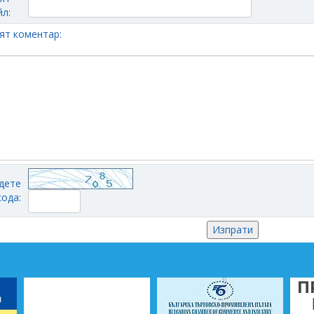
л:
ят коментар:
дете
кода: