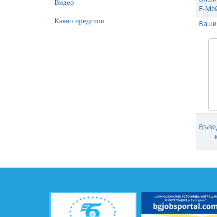
Видео
Е-Мей
Какво предстои
Ваши
Въве