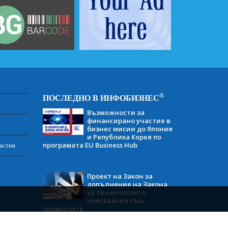
®
ПОСЛЕДНО В ИНФОБИЗНЕС
Възможности за
финансирано участие в
бизнес мисии до Япония
и Република Корея по
програмата EU Business Hub
астия
Проект на Закон за
допълнение на Закона
за техническите
изисквания към
продуктите