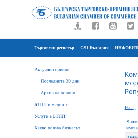
Търговски регистър
GS1 България
ИНФОБИЗ
Актуални новини
Ком
мор
Последните 30 дни
Реп
Архив на новини
БTПП в медиите
Назад
Услуги в БТПП
Ваши
имена
Какво ползва бизнесът
Ваши