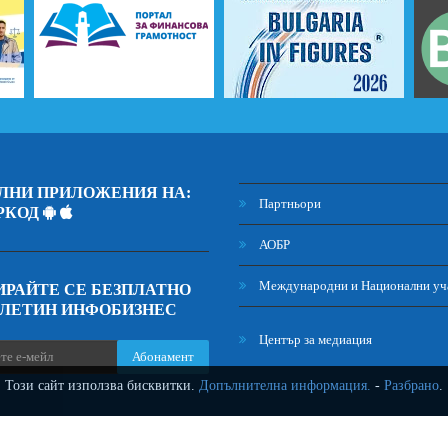
ЛНИ ПРИЛОЖЕНИЯ НА:
Партньори
РКОД
АОБР
Международни и Национални уч
РАЙТЕ СЕ БЕЗПЛАТНО
ЮЛЕТИН ИНФОБИЗНЕС
Център за медиация
Абонамент
Този сайт използва бисквитки.
Допълнителна информация.
-
Разбрано
.