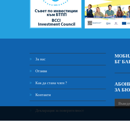
МОБИ
За нас
БГ БА
Отзиви
Как да стана член ?
АБОНИ
ЗА Б
Контакти
Декларация за поверителност