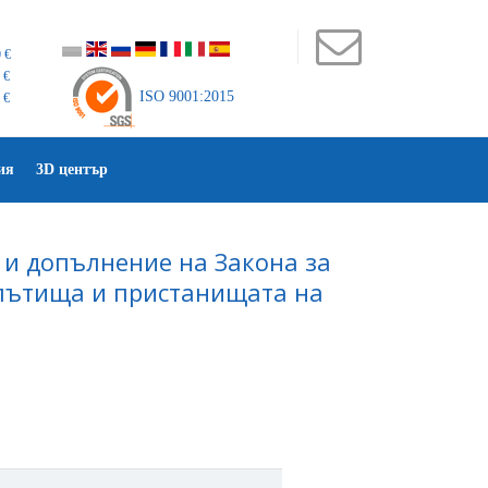
 €
 €
ISO 9001:2015
 €
ия
3D център
 и допълнение на Закона за
 пътища и пристанищата на