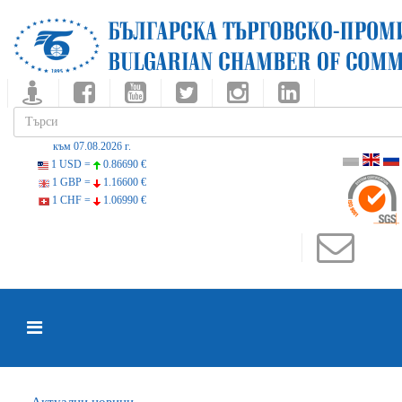
към 07.08.2026 г.
1 USD =
0.86690 €
1 GBP =
1.16600 €
1 CHF =
1.06990 €