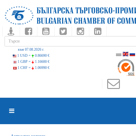
към 07.08.2026 г.
1 USD =
0.86690 €
1 GBP =
1.16600 €
1 CHF =
1.06990 €