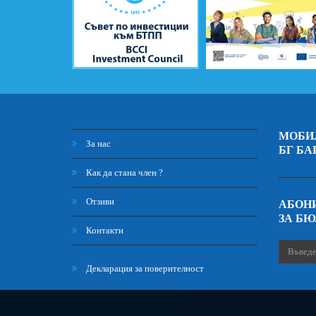
МОБИ
За нас
БГ БА
Как да стана член ?
Отзиви
АБОНИ
ЗА Б
Контакти
Декларация за поверителност