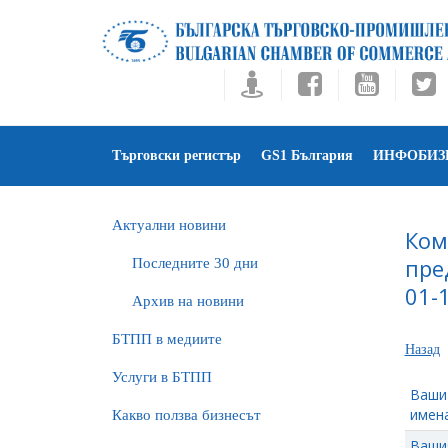
Търговски регистър
GS1 България
ИНФОБИЗ
Актуални новини
Ком
пре
Последните 30 дни
01-
Архив на новини
БTПП в медиите
Назад
Услуги в БТПП
Ваши
имена
Какво ползва бизнесът
Ваши