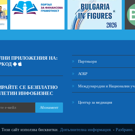
ЛНИ ПРИЛОЖЕНИЯ НА:
Партньори
РКОД
АОБР
Международни и Национални уч
РАЙТЕ СЕ БЕЗПЛАТНО
ЮЛЕТИН ИНФОБИЗНЕС
Център за медиация
Абонамент
Този сайт използва бисквитки.
Допълнителна информация.
-
Разбрано
.