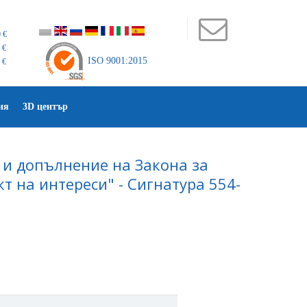
 €
 €
ISO 9001:2015
 €
ия
3D център
 и допълнение на Закона за
 на интереси" - Сигнатура 554-