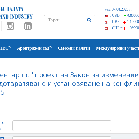
към 07.08.2026 г.
1 USD =
0.86690
1 GBP =
1.16600
1 CHF =
1.06990
®
®
НЕС
Арбитражен съд
Смесени палати
Международни участ
ентар по "проект на Закон за изменение
дотвратяване и установяване на конфликт
15
те
:
ят