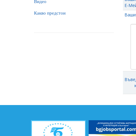
Видео
Е-Мей
Какво предстои
Ваши
Въве