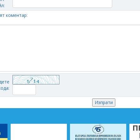
л:
ят коментар:
дете
кода: