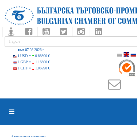
към 07.08.2026 г.
1 USD =
0.86690 €
1 GBP =
1.16600 €
1 CHF =
1.06990 €