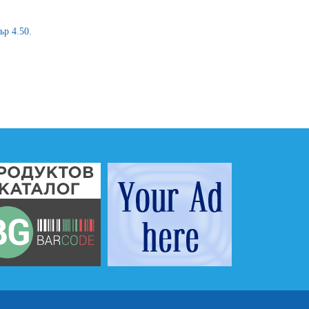
ър 4.50.