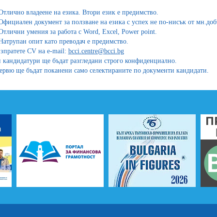
Отлично владеене на езика. Втори език е предимство.
Официален документ за ползване на езика с успех не по-нисък от мн.доб
Отлични умения за работа с Word, Excel, Power point.
Натрупан опит като преводач е предимство.
зпратете CV на e-mail:
bcci.centre@bcci.bg
 кандидатури ще бъдат разгледани строго конфиденциално.
ервю ще бъдат поканени само селектираните по документи кандидати.