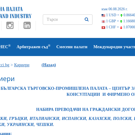
към 06.08.2026 г.
1 USD =
0.86640
1 GBP =
1.16680
1 CHF =
1.07000
®
®
НЕС
Арбитражен съд
Смесени палати
Международни участ
ci.bg
>
Кариери
(Назад)
иери
БЪЛГАРСКА ТЪРГОВСКО-ПРОМИШЛЕНА ПАЛАТА – ЦЕНТЪР З
КОНСУЛТАЦИИ И ФИРМЕНО 
НАБИРА ПРЕВОДАЧИ НА ГРАЖДАНСКИ ДОГО
КИ, ГРЪЦКИ, ИТАЛИАНСКИ, ИСПАНСКИ, КАЗАХСКИ, ПОЛСКИ,
КИ, УКРАИНСКИ, ЧЕШКИ.
вания: