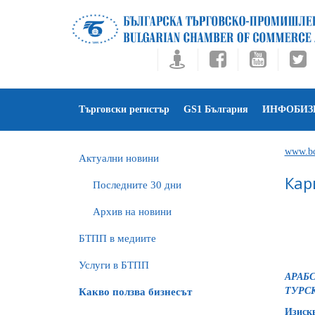
Търговски регистър
GS1 България
ИНФОБИЗ
www.bc
Актуални новини
Кар
Последните 30 дни
Архив на новини
БTПП в медиите
Услуги в БТПП
АРАБС
ТУРС
Какво ползва бизнесът
Изиск