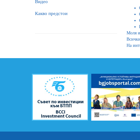
Видео
Какво предстои
Моля и
Всички
На инт