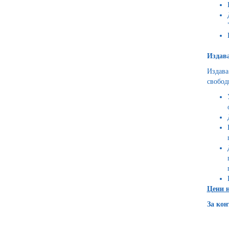
Издав
Издава
свобод
Цени н
За кон