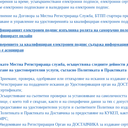
верения за време, усъвършенствани електронни подписи, електронни сер
ine електронно подписване и валидиране на електронен подпис.
лнение на Договора за Местна Регистрираща Служба, БТПП стартира пред
аване и управление на удостоверенията за квалифициран електронен под
ицираният електронен подпис изпълнява ролята на саморъчно полож
ифицирате онлайн
верението за квалифициран електронен подпис съдържа информация
о е асоцииран
ато Местна Регистрираща служба, осъществява следните дейности 
гане на удостоверителни услуги, съгласно Политиката и Практиката
Приемане, проверка, одобряване или отхвърляне на искания за издаване 
Регистриране на подадените искания до Удостоверяващия орган на ДОСТ
сертификати;
Осъществяване на съответни проверки за установяване на самоличността
лице, с което той е свързан, както и на специфични данни за тях с допуст
предоставяне на удостоверителни услуги и съответните Политики по изд
Политиката и Практиката на Доставчика за предоставяне на КУКЕП, как
МРС;
Уведомяване на Регистриращия Орган на ДОСТАВЧИКА за издаване сертиф