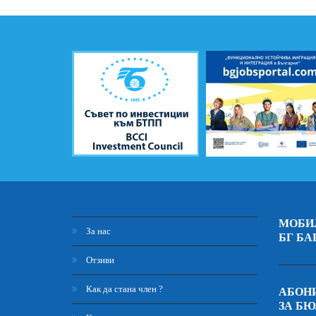
МОБИ
За нас
БГ БА
Отзиви
Как да стана член ?
АБОНИ
ЗА Б