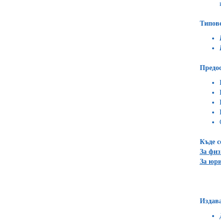
Типове
Предос
Къде с
За физ
За юр
Издав