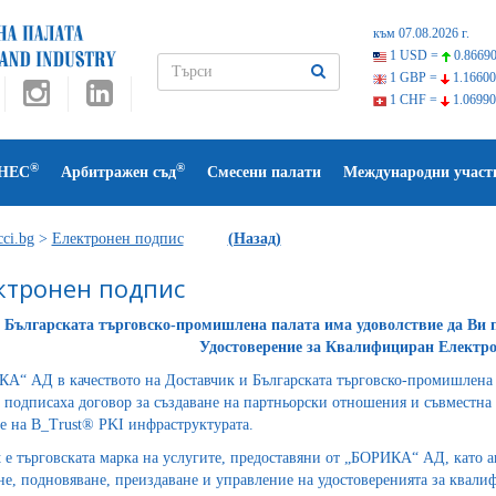
към 07.08.2026 г.
1 USD =
0.86690
1 GBP =
1.16600
1 CHF =
1.06990
®
®
НЕС
Арбитражен съд
Смесени палати
Международни участ
ci.bg
>
Електронен подпис
(Назад)
ктронен подпис
Българската търговско-промишлена палата има удоволствие да Ви 
Удостоверение за Квалифициран Електр
А“ АД в качеството на Доставчик и Българската търговско-промишлена 
 подписаха договор за създаване на партньорски отношения и съвместна 
е на B_Trust® PKI инфраструктурата.
t е търговската марка на услугите, предоставяни от „БОРИКА“ АД, като а
не, подновяване, преиздаване и управление на удостоверенията за квал