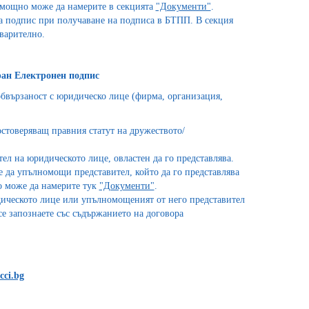
мощно може да намерите в секцията
"Документи"
.
за подпис при получаване на подписа в БТПП. В секция
дварително.
ан Електронен подпис
обвързаност с юридическо лице (фирма, организация,
остоверяващ правния статут на дружеството/
л на юридическото лице, овластен да го представлява.
 да упълномощи представител, който да го представлява
о може да намерите тук
"Документи"
.
дическото лице или упълномощеният от него представител
е запознаете със съдържанието на договора
cci.bg