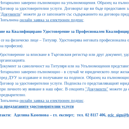
Нотариално заверено пълномощно на упълномощения. Образец на пълно
Договор за удостоверителни услуги. Договорът ще ви бъде предоставен 
"
Документи
" можете да се запознаете със съдържанието на договора пре
Попълнена
онлайн заявка за електронен подпис
.
ане на Квалифицирано Удостоверение за Професионален Квалифицир
 се на физическо лице – Титуляр. Удостоверява неговата професионална 
на професия).
Удостоверение за вписване в Търговския регистър или друг документ, уд
организацията.
Документ за самоличност на Титуляря или на Упълномощения представите
Нотариално заверено пълномощно - в случай че юридическото лице желае
пред ДУУ за издаване и получаване на подписи. Образец на пълномощн
Договор за удостоверителни услуги. Подписва го представляващият юри
при личното му явяване в наш офис. В секцията
"Документи"
можете да с
предварително.
Попълнена
онлайн заявка за електронен подпис
.
а предлаганите удостоверителни услуги
такти: Аделина Каменова – гл. експерт; тел. 02 8117 406,
ecic_sign@b