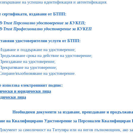
извършване на успешна идентификация и автентификация.
 сертификати, издавани от БТПП:
B-Trust Персонално удостоверение за КУКЕП;
B-Trust Професионално удостоверение за КУКЕП
тавяни удостоверителни услуги от БТПП:
Издаване и поддържане на удостоверение;
Продължаване срока на действие на удостоверение;
Преиздаване на удостоверение;
Прекратяване на удостоверение;
Спиране/възобновяване на удостоверение.
е използва електронният подпис:
ически и юридически лица
идически лица
Необходими документи за издаване, преиздаване и продължава
ане на Квалифицирано Удостоверение за Персонален Квалифициран 
Документ за самоличност на Титуляра или на негов пълномощник, ако з