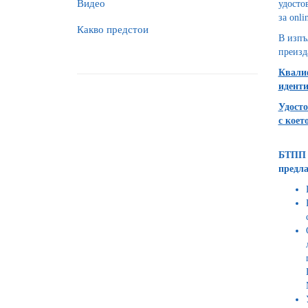
Видео
удосто
за onl
Какво предстои
В изпъ
преизд
Квалиф
идент
Удосто
с коет
БТПП к
предла