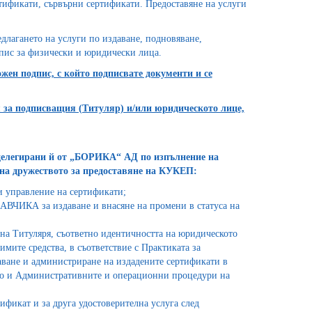
тификати, сървърни сертификати. Предоставяне на услуги
лагането на услуги по издаване, подновяване,
пис за физически и юридически лица.
ен подпис, с който подписвате документи и се
 за подписващия (Титуляр) и/или юридическото лице,
делегирани й от „БОРИКА“ АД по изпълнение на
 на дружеството за предоставяне на КУКЕП:
и управление на сертификати;
AВЧИКА за издаване и внасяне на промени в статуса на
 на Титуляря, съответно идентичността на юридическото
имите средства, в съответствие с Практиката за
аване и администриране на издадените сертификати в
то и Административните и операционни процедури на
икат и за друга удостоверителна услуга след