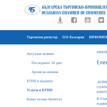
Търговски регистър
GS1 България
ИНФОБИЗ
www.bc
Актуални новини
Еле
Последните 30 дни
Архив на новини
БTПП в медиите
„БОРИК
служба
Услуги в БТПП
рамкит
B-Trus
Какво ползва бизнесът
издава