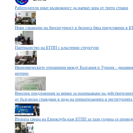
Работодатели имат възможност да наемат хора от трети страни
Нови гаранции на биосигурност в бизнеса бяха представени в 
Партньорство на БТПП с клъстерни структури
Икономическите отношения между България и Турция - динамика
интерес
Внесени предложения за мерки за разрешаване на действителни
от български граждани в хода на приватизацията и реституцията
Втората среща на Евроклуба към БТПП за тази година се провед