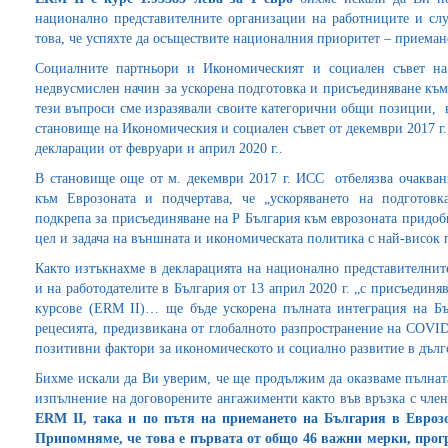
национално представителните организации на работниците и слу
това, че успяхте да осъществите националния приоритет – приемане
Социалните партньори и Икономическият и социален съвет на
недвусмислен начин за ускорена подготовка и присъединяване към
тези въпроси сме изразявали своите категорични общи позиции, в
становище на Икономическия и социален съвет от декември 2017 г.; 
декларации от февруари и април 2020 г..
В становище още от м. декември 2017 г. ИСС отбелязва очаква
към Еврозоната и подчертава, че „ускоряването на подготовк
подкрепа за присъединяване на Р България към еврозоната придоб
цел и задача на външната и икономическата политика с най-висок 
Както изтъкнахме в декларацията на национално представителнит
и на работодателите в България от 13 април 2020 г. „с присъедин
курсове (ERM ІІ)… ще бъде ускорена пълната интеграция на Бъ
рецесията, предизвикана от глобалното разпространение на COVI
позитивни фактори за икономическото и социално развитие в дълг
Бихме искали да Ви уверим, че ще продължим да оказваме пълнат
изпълнение на договорените ангажименти както във връзка с чле
ERM II, така и по пътя на приемането на България в Евроз
Припомняме, че това е първата от общо 46 важни мерки, прог