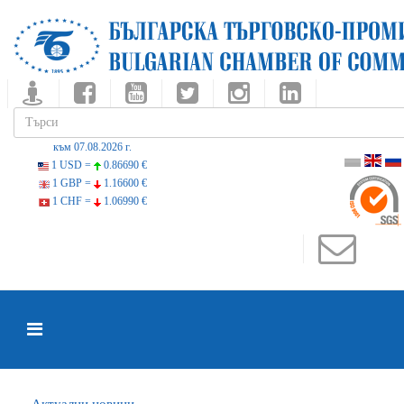
към 07.08.2026 г.
1 USD =
0.86690 €
1 GBP =
1.16600 €
1 CHF =
1.06990 €