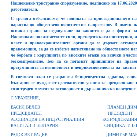
Национално тристранно споразумение, подписано на 17
.
06.202
работодатели.
С тревога отбелязваме, че новината за присъединяването 
нарастващо обществено-политическо напрежение. В името н
всички страни за недопускане на каквито и да е форми на 
Настояваме политическите сили, президентската институция, и
власт и правоохранителните органи да се държат отгово
правомощия, за да се избегне нагнетяване на общественото на
че борбата с корупцията по високите етажи на всички власти 
безкомпромисно. Без да се погазват принципите на правов
презумпцията за невиновност и неприкосновеността на частната
В световен план се разраства безпрецедентна здравна, соц
България се нуждае от целенасочени усилия за преодоляване 
този труден момент за отговорност и държавническо поведение.
С УВАЖЕНИЕ,
ВАСИЛ ВЕЛЕВ ПЛАМЕН ДИМИТ
ПРЕДСЕДАТЕЛ ПРЕЗИДЕНТ
АСОЦИАЦИЯ НА ИНДУСТРИАЛНИЯ КОНФЕДЕРАЦИЯ 
КАПИТАЛ В БЪЛГАРИЯ СИНДИКАТИ В БЪ
РАДОСВЕТ РАДЕВ ДИМИТЪР МАНО