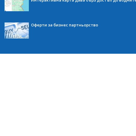
Интерактивна карта дава бърз достъп до воднит
Оферти за бизнес партньорство