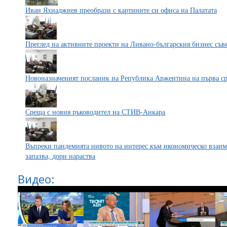
Иван Яхнаджиев преобрази с картините си офиса на Палатата
Преглед на активните проекти на Ливано-българския бизнес съ
Новоназначеният посланик на Република Аржентина на първа 
Среща с новия ръководител на СТИВ-Анкара
Въпреки пандемията нивото на интерес към икономическо взаим
запазва, дори нараства
Видео: