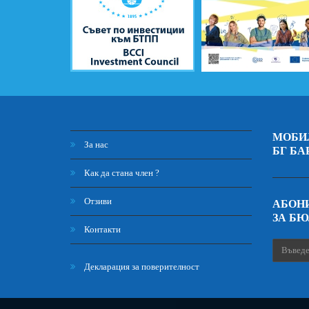
МОБИ
За нас
БГ БА
Как да стана член ?
Отзиви
АБОНИ
ЗА Б
Контакти
Декларация за поверителност