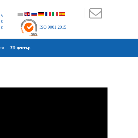
 €
 €
ISO 9001:2015
 €
ия
3D център