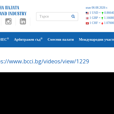
към 06.08.2026 г.
1 USD =
0.86640
1 GBP =
1.16680
1 CHF =
1.07000
®
®
НЕС
Арбитражен съд
Смесени палати
Международни участ
ps://www.bcci.bg/videos/view/1229