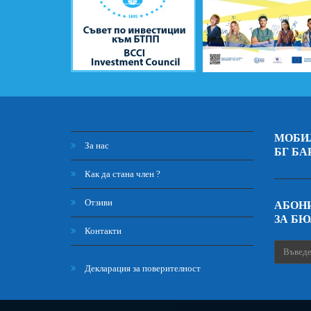
МОБИ
За нас
БГ БА
Как да стана член ?
Отзиви
АБОНИ
ЗА Б
Контакти
Декларация за поверителност