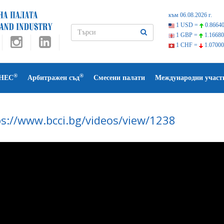
към 06.08.2026 г.
1 USD =
0.86640
1 GBP =
1.16680
1 CHF =
1.07000
®
®
НЕС
Арбитражен съд
Смесени палати
Международни участ
ps://www.bcci.bg/videos/view/1238