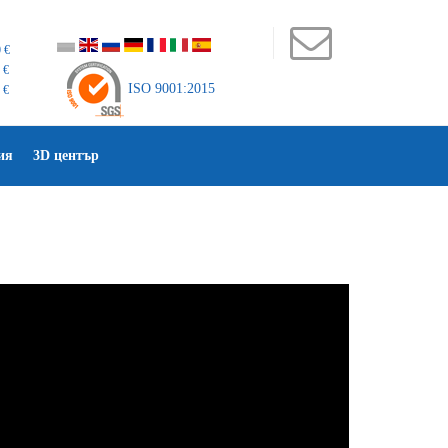
 €
 €
ISO 9001:2015
 €
ия
3D център