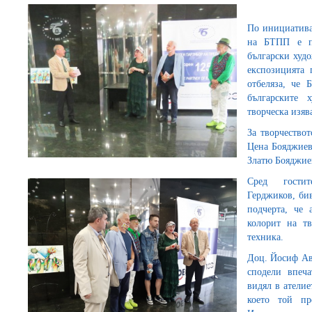
По инициатива
на БТПП е по
български худ
експозицията 
отбеляза, че
българските 
творческа изяв
За творчество
Цена Бояджиев
Златю Бояджиев
Сред гостит
Герджиков, би
подчерта, че 
колорит на тв
техника.
Доц. Йосиф Ав
сподели впеча
видял в ателие
което той п