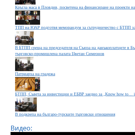
Кръгла маса в Пловдив, посветена на финансиране на проекти н
ТПП на ЮАР подготвя меморандум за сътрудничество с БТПП за 
В БТПП среща на председателя на Съюза на данъкоплатците в Бъл
търговско-промишлена палата Цветан Симеонов
Патриарха на градежа
БТПП, Съвета за инвестиции и ЕБВР заедно за „Know how to… in 
В подкрепа на българо-турските търговски отношения
Видео: