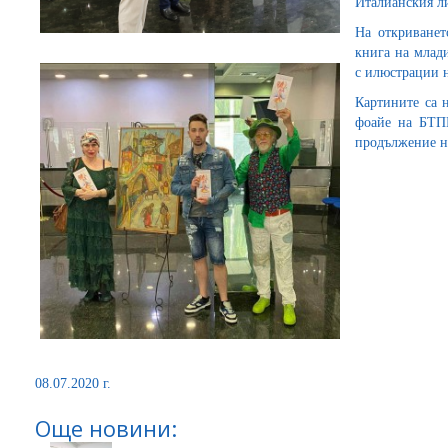
Италианския ли
На откриванет
книга на млад
с илюстрации 
Картините са 
фоайе на БТПП
продължение на
08.07.2020 г.
Още новини: