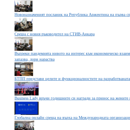
Новоназначеният посланик на Република Аржентина на първа 
Среща с новия ръководител на СТИВ-Анкара
Въпреки пандемията нивото на интерес към икономическо взаим
запазва, дори нараства
БТПП представи целите и функционалностите на разработваната
Business Lady връчи годишните си награди за принос на жените 
Глобална онлайн среща на върха на Международната организаци