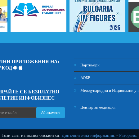
ЛНИ ПРИЛОЖЕНИЯ НА:
Партньори
РКОД
АОБР
Международни и Национални уч
РАЙТЕ СЕ БЕЗПЛАТНО
ЮЛЕТИН ИНФОБИЗНЕС
Център за медиация
Абонамент
Този сайт използва бисквитки.
Допълнителна информация.
-
Разбрано
.