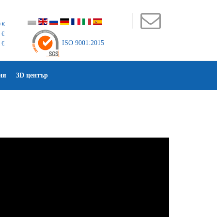
 €
 €
ISO 9001:2015
 €
ия
3D център