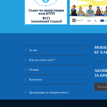
МОБИ
За нас
БГ БА
Как да стана член ?
Отзиви
АБОНИ
ЗА Б
Контакти
Декларация за поверителност