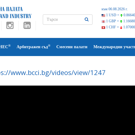
към 06.08.2026 г.
1 USD =
0.86640
1 GBP =
1.16680
1 CHF =
1.07000
®
®
НЕС
Арбитражен съд
Смесени палати
Международни участ
ps://www.bcci.bg/videos/view/1247