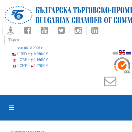
към 06.08.2026 г.
1 USD =
0.86640 €
1 GBP =
1.16680 €
1 CHF =
1.07000 €