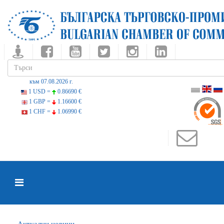
към 07.08.2026 г.
1 USD =
0.86690 €
1 GBP =
1.16600 €
1 CHF =
1.06990 €