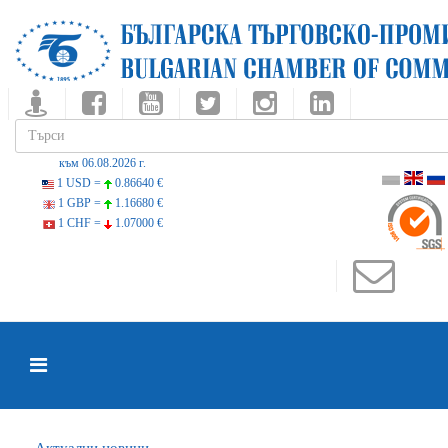
към 06.08.2026 г.
1 USD =
0.86640 €
1 GBP =
1.16680 €
1 CHF =
1.07000 €