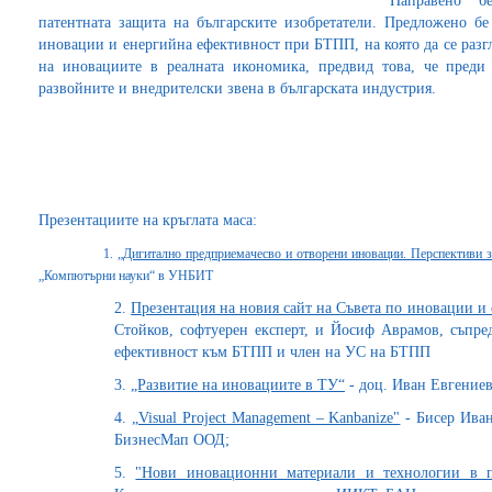
Направено б
патентната защита на българските изобретатели. Предложено бе
иновации и енергийна ефективност при БТПП, на която да се разг
на иновациите в реалната икономика, предвид това, че преди
развойните и внедрителски звена в българската индустрия.
Презентациите на кръглата маса:
1.
„Дигитално предприемачесво и отворени иновации. Перспективи з
„Компютърни науки“ в УНБИТ
2.
Презентация на новия сайт на Съвета по иновации 
Стойков, софтуерен експерт, и Йосиф Аврамов, съпре
ефективност към БТПП и член на УС на БТПП
3.
„Развитие на иновациите в ТУ“
- доц. Иван Евгение
4.
„Visual Project Management – Kanbanize"
- Бисер Ива
БизнесМап ООД;
5.
"Нови иновационни материали и технологии в 