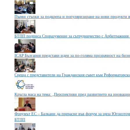
Първи стъпки за подкрепа и популяризиране на нови продукти 
БТПП подписа Споразумение за сътрудничество с Арбитражния с
ICAP България представи идеи за по-голяма прозрачност на бизн
Среща с представители на Гражданския съвет към Реформаторск
Kръгла маса на тема: „Перспективи пред развитието на иновации
Форумът ЕС – Балкани да прерасне във форум за цяла Югоизточ
БТПП