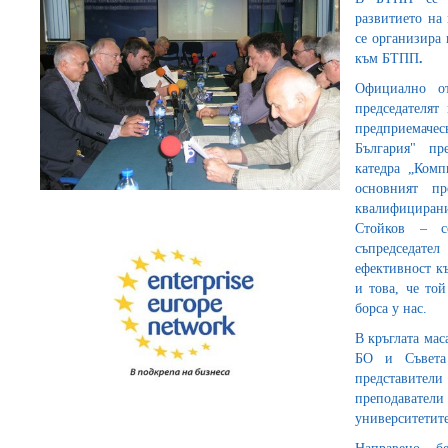
развитието на 
се организира
към БТПП
.
Официално от
председателят
предприемаче
България" пр
катедра „Ком
основният п
квалифицира
Стойков – с
съпредседат
ефективност к
и това, че то
борса у нас.
В кръглата мас
БО и Съвета
представите
преподавате
университетит