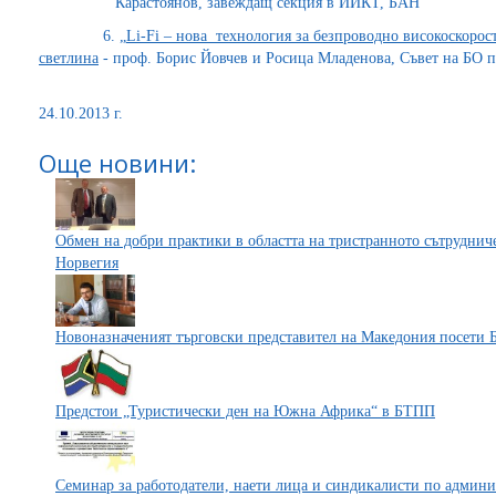
Карастоянов, завеждащ секция в ИИКТ, БАН
6. „
Li-Fi – нова технология за безпроводно високоскоро
светлина
- проф. Борис Йовчев и Росица Младенова, Съвет на БО
24.10.2013 г.
Още новини:
Обмен на добри практики в областта на тристранното сътрудниче
Норвегия
Новоназначеният търговски представител на Македония посети
Предстои „Туристически ден на Южна Африка“ в БТПП
Семинар за работодатели, наети лица и синдикалисти по админи