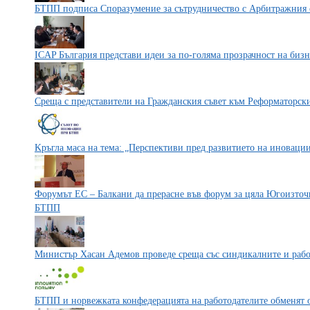
БТПП подписа Споразумение за сътрудничество с Арбитражния с
ICAP България представи идеи за по-голяма прозрачност на бизн
Среща с представители на Гражданския съвет към Реформаторск
Kръгла маса на тема: „Перспективи пред развитието на иновации
Форумът ЕС – Балкани да прерасне във форум за цяла Югоизточ
БТПП
Министър Хасан Адемов проведе среща със синдикалните и раб
БТПП и норвежката конфедерацията на работодателите обменят 