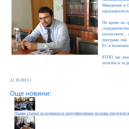
Македония в С
председателя 
По време на с
сътрудничест
посолството.
програми във 
ЕС и възможнос
БТПП ще окаж
полезни и за д
22.10.2013 г.
Още новини:
Първи стъпки за подкрепа и популяризиране на нови продукти 