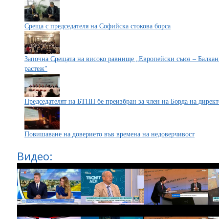
Среща с председателя на Софийска стокова борса
Започна Срещата на високо равнище „Европейски съюз – Балкани
растеж"
Председателят на БТПП бе преизбран за член на Борда на дирек
Повишаване на доверието във времена на недоверчивост
Видео: