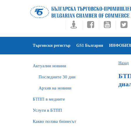
Търговски регистър
GS1 България
ИНФОБИЗ
Назад
Актуални новини
БТП
Последните 30 дни
диа
Архив на новини
БTПП в медиите
Услуги в БТПП
Какво ползва бизнесът