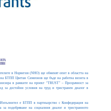
телите в Норвегия (NHO) ще обменят опит в областта на
т на БТПП Цветан Симеонов ще бъде на работна визита в
анизира в рамките на проект “TRUST” – Прозрачност за
нд за достойни условия на труд и тристранен диалог в
. Изпълнител е БТПП в партньорство с Конфедерация на
а за подобряване на социалния диалог и тристранното