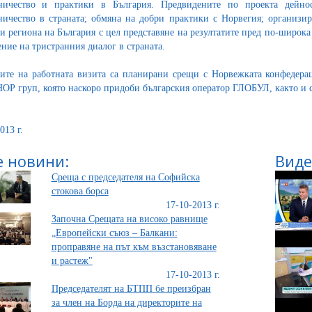
дничество и практики в България. Предвидените по проекта дейно
ничество в страната; обмяна на добри практики с Норвегия; организи
и региона на България с цел представяне на резултатите пред по-широк
ние на тристранния диалог в страната.
ите на работната визита са планирани срещи с Норвежката конфедера
Р груп, която наскоро придоби българския оператор ГЛОБУЛ, както и 
013 г.
 новини:
Виде
Среща с председателя на Софийска
стокова борса
17-10-2013 г.
Започна Срещата на високо равнище
„Европейски съюз – Балкани:
проправяне на път към възстановяване
и растеж"
17-10-2013 г.
Председателят на БТПП бе преизбран
за член на Борда на директорите на