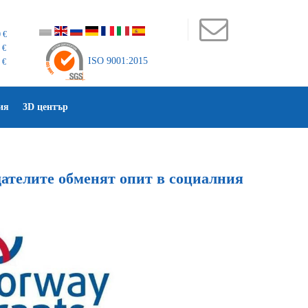
 €
 €
ISO 9001:2015
 €
ия
3D център
ателите обменят опит в социалния