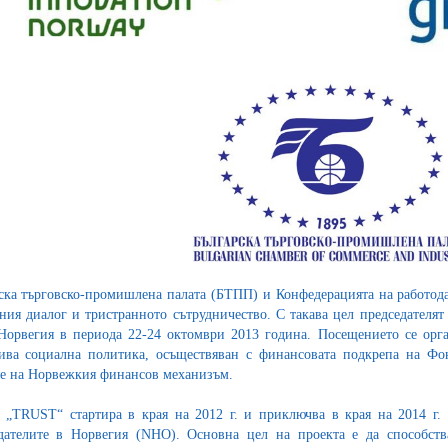
ска търговско-промишлена палата (БТПП) и Конфедерацията на работода
ния диалог и тристранното сътрудничество. С такава цел председателя
Норвегия в периода 22-24 октомври 2013 година. Посещението се орг
ива социална политика, осъществяван с финансовата подкрепа на Фо
е на Норвежкия финансов механизъм.
 „TRUST“ стартира в края на 2012 г. и приключва в края на 2014 г
дателите в Норвегия (NHO). Основна цел на проекта е да способств