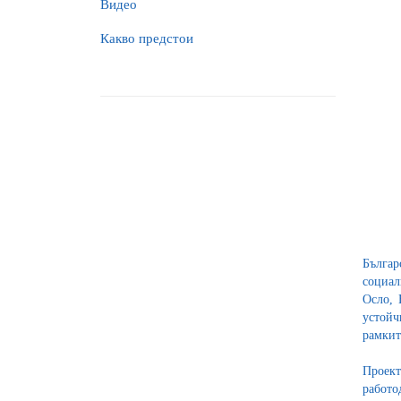
Видео
Какво предстои
Българ
социал
Осло, 
устойч
рамкит
Проект
работо