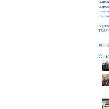
сътру
сътруд
планов
отноше
В рамк
ТЕЛЕНО
18.10.2
Още