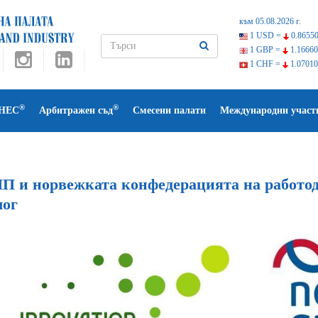
към 05.08.2026 г.
1 USD =
0.86550
1 GBP =
1.16660
1 CHF =
1.07010
®
®
НЕС
Арбитражен съд
Смесени палати
Международни участ
П и норвежката конфедерацията на работод
лог