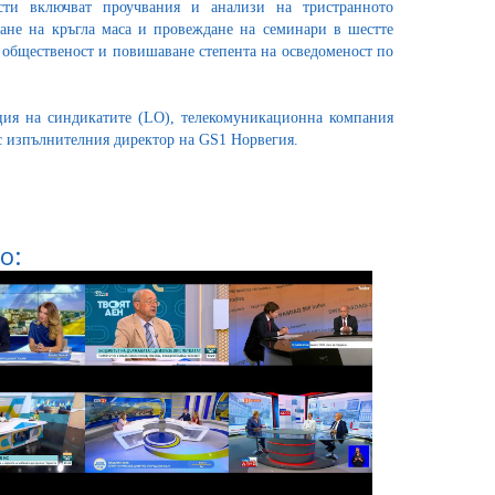
сти включват проучвания и анализи на тристранното
ране на кръгла маса и провеждане на семинари в шестте
а общественост и повишаване степента на осведоменост по
ция на синдикатите (LO), телекомуникационна компания
с изпълнителния директор на GS1 Норвегия.
о: