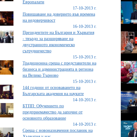
Европалати
17-10-2013 г.
Повишаване на доверието във времена
на недоверчивост
16-10-2013 г.
Президентите на България и Хърватия
- твърдо за разширяване на
двустранното икономическо
сътрудничество
15-10-2013 г.
Традиционна среща с представители на
бизнеса и администрацията в региона
на Велико Търново
15-10-2013 г.
144 години от основаването на
Българската академия на науките
14-10-2013 г.
БТПП: Обучението по
предприемачество да започне от
основното образование
14-10-2013 г.
Среща с новоназначения посланик на
Хърватия у нас