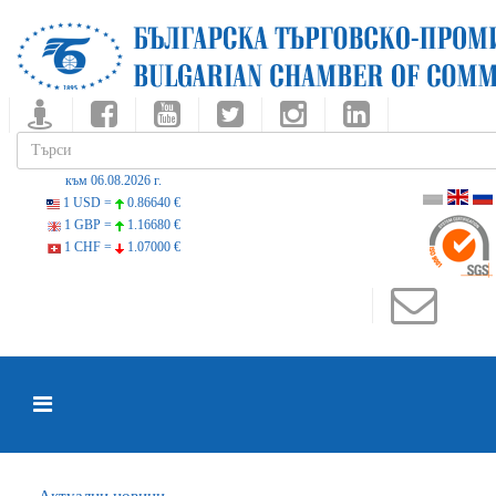
към 06.08.2026 г.
1 USD =
0.86640 €
1 GBP =
1.16680 €
1 CHF =
1.07000 €