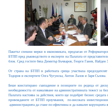
Пакетът спешни мерки в икономиката, предлаган от Реформаторск
БТПП пред ръководството и експерти на Палатата от представител
блок. Сред гостите бяха Димитър Бъчваров, Георги Ганев, Найден
От страна на БТПП в работната среща участваха председателят
Тодоров и експертите Олга Чугунска, Антон Лалов и Заря Сълова.
Беше констатирано съвпадение в позициите по редица от диск
необходимостта от намаляване на административната тежест за бизн
Палатата настоява за действия, които ще подобрят бизнес средата 
провежданите от БТПП проучвания, по-високата инвестиционна
администрацията да стане по-ефективна и да намалее корупцията 