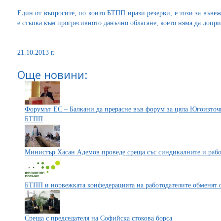
Един от въпросите, по които БТПП ирази резерви, е този за въве
е стъпка към прогресивното данъчно облагане, което няма да допр
21.10.2013 г.
Още новини:
Форумът ЕС – Балкани да прерасне във форум за цяла Югоизточ
БТПП
Министър Хасан Адемов проведе среща със синдикалните и раб
БТПП и норвежката конфедерацията на работодателите обменят 
Среща с председателя на Софийска стокова борса