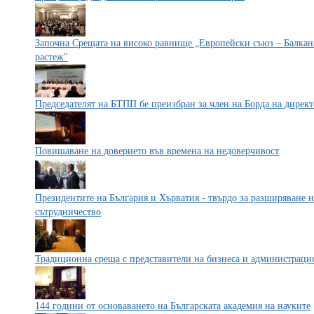
Започна Срещата на високо равнище „Европейски съюз – Балкани
растеж"
Председателят на БТПП бе преизбран за член на Борда на дирек
Повишаване на доверието във времена на недоверчивост
Президентите на България и Хърватия - твърдо за разширяване 
сътрудничество
Традиционна среща с представители на бизнеса и администрация
144 години от основаването на Българската академия на науките