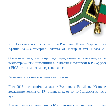
БТПП съвместно с посолството на Република Южна Африка в Со
Африка” на 25 октомври в Палатата, ул. „Искър“ 9, етаж 1, зала „А“
Основните теми, които ще бъдат представени и разяснени, са с
южноафрикански инвестиции в България и български в РЮА; удо
и РЮА; изисквания за издаване на визи.
Работният език на събитието е английски.
През 2012 г. стокообменът между България и Република Южна А
последните години от 194.3 млн. щ.д., от които български износ 
щ.д.
За този период в износа ни за Южна Африка водещи стоки са: не