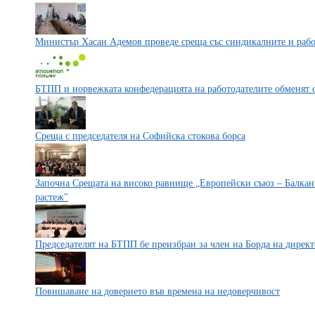
Министър Хасан Адемов проведе среща със синдикалните и раб
БТПП и норвежката конфедерацията на работодателите обменят 
Среща с председателя на Софийска стокова борса
Започна Срещата на високо равнище „Европейски съюз – Балкани
растеж"
Председателят на БТПП бе преизбран за член на Борда на дирек
Повишаване на доверието във времена на недоверчивост