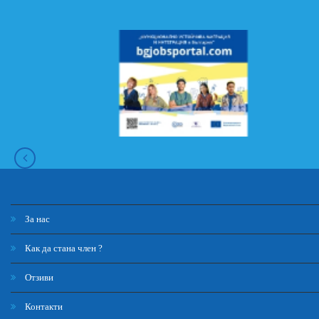
За нас
Как да стана член ?
Отзиви
Контакти