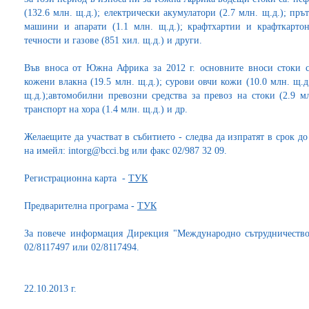
(132.6 млн. щ.д.); електрически акумулатори (2.7 млн. щ.д.); пръ
машини и апарати (1.1 млн. щ.д.); крафтхартии и крафткартон
течности и газове (851 хил. щ.д.) и други.
Във вноса от Южна Африка за 2012 г. основните вноси стоки с
кожени влакна (19.5 млн. щ.д.); сурови овчи кожи (10.0 млн. щ.д
щ.д.);автомобилни превозни средства за превоз на стоки (2.9 м
транспорт на хора (1.4 млн. щ.д.) и др.
Желаещите да участват в събитието - следва да изпратят в срок до
на имейл: intorg@bcci.bg или факс 02/987 32 09.
Регистрационна карта -
ТУК
Предварителна програма -
ТУК
За повече информация Дирекция "Международно сътрудничество
02/8117497 или 02/8117494.
22.10.2013 г.