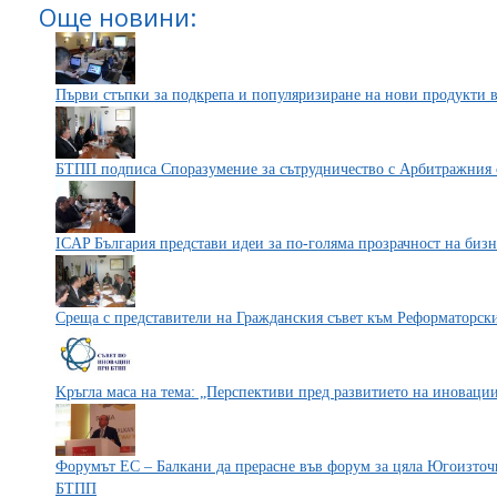
Още новини:
Първи стъпки за подкрепа и популяризиране на нови продукти 
БТПП подписа Споразумение за сътрудничество с Арбитражния с
ICAP България представи идеи за по-голяма прозрачност на бизн
Среща с представители на Гражданския съвет към Реформаторск
Kръгла маса на тема: „Перспективи пред развитието на иновации
Форумът ЕС – Балкани да прерасне във форум за цяла Югоизточ
БТПП