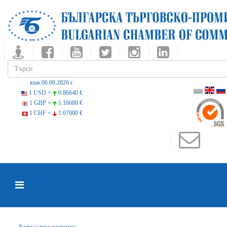
към 06.08.2026 г.
1 USD =
0.86640 €
1 GBP =
1.16680 €
1 CHF =
1.07000 €