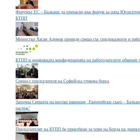
Форумът ЕС – Балкани да прерасне във форум за цяла Югоизточ
БТПП
Министър Хасан Адемов проведе среща със синдикалните и раб
БТПП и норвежката конфедерацията на работодателите обменят 
Среща с председателя на Софийска стокова борса
Започна Срещата на високо равнище „Европейски съюз – Балкани
растеж"
Председателят на БТПП бе преизбран за член на Борда на дирек