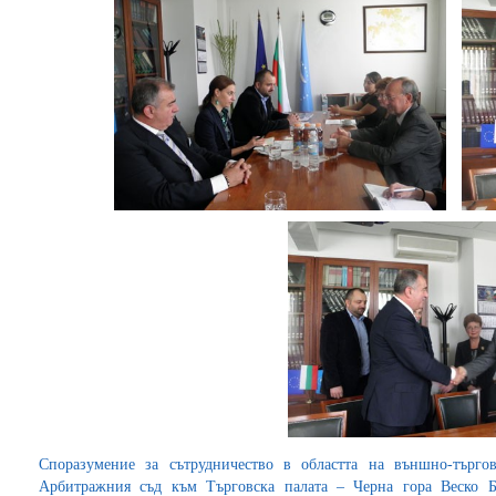
Споразумение за сътрудничество в областта на външно-търгов
Арбитражния съд към Търговска палата – Черна гора Веско