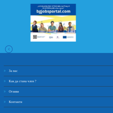
За нас
Как да стана член ?
Отзиви
Контакти