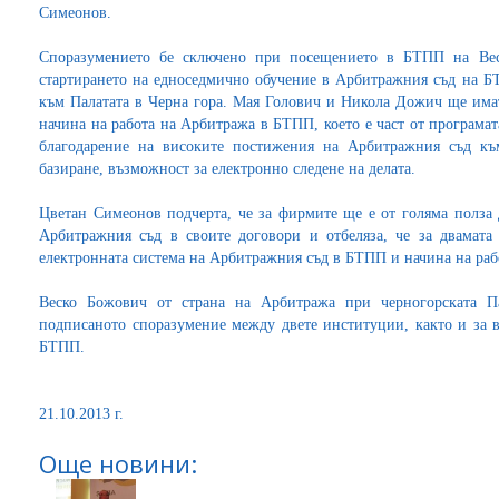
Симеонов.
Споразумението бе сключено при посещението в БТПП на Вес
стартирането на едноседмично обучение в Арбитражния съд на 
към Палатата в Черна гора. Мая Голович и Никола Дожич ще имат
начина на работа на Арбитража в БТПП, което е част от програма
благодарение на високите постижения на Арбитражния съд къ
базиране, възможност за електронно следене на делата.
Цветан Симеонов подчерта, че за фирмите ще е от голяма полза 
Арбитражния съд в своите договори и отбеляза, че за двамата
електронната система на Арбитражния съд в БТПП и начина на раб
Веско Божович от страна на Арбитража при черногорската Па
подписаното споразумение между двете институции, както и за в
БТПП.
21.10.2013 г.
Още новини: