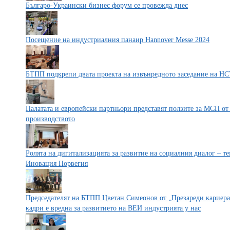
Българо-Украински бизнес форум се провежда днес
Посещение на индустриалния панаир Hannover Messe 2024
БТПП подкрепи двата проекта на извънредното заседание на НС
Палатата и европейски партньори представят ползите за МСП от
производството
Ролята на дигитализацията за развитие на социалния диалог – т
Иновация Норвегия
Председателят на БТПП Цветан Симеонов от „Презареди кариера
кадри е вредна за развитието на ВЕИ индустрията у нас