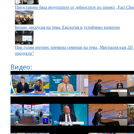
Представени бяха резултатите от дейностите по проект „Fact Che
Бизнес дискусия на тема: Екология и устойчиво развитие
При голям интерес премина семинар на тема „Миграция към 2D 
продукти“
Видео: