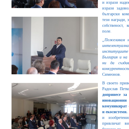
и изрази наде
изрази задово
български ком
тези награди, 
собственост, 
поле.
„Пожелавам н
интелектуал
институциит
България и на
ни да създа
конкурентнос
Симеонов.
В своето при
Радослав Петк
допринесе за
иновационни
комуникират 
и екосистеми.
и изобретен
привличат ви