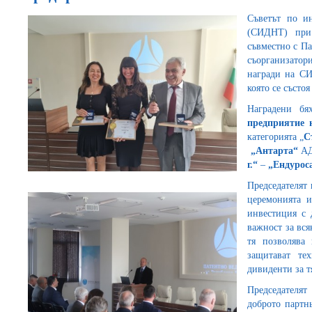
Съветът по и
(СИДНТ) при 
съвместно с Па
съорганизато
награди на СИ
която се състоя
Наградени бя
предприятие 
категорията „
С
„Антарта“
АД
г.“
–
„Ендурос
Председателят
церемонията и
инвестиция с 
важност за вся
тя позволява
защитават те
дивиденти за т
Председателя
доброто партн