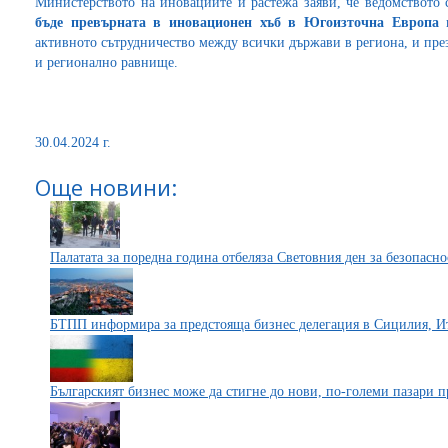
Министерството на иновациите и растежа заяви, че ведомството
бъде превърната в иновационен хъб в Югоизточна Европа
активното сътрудничество между всички държави в региона, и пре
и регионално равнище.
30.04.2024 г.
Още новини:
Палатата за поредна година отбеляза Световния ден за безопасно
БТПП информира за предстояща бизнес делегация в Сицилия, И
Българският бизнес може да стигне до нови, по-големи пазари п