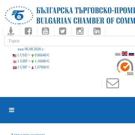
към 06.08.2026 г.
1 USD =
0.86640 €
1 GBP =
1.16680 €
1 CHF =
1.07000 €