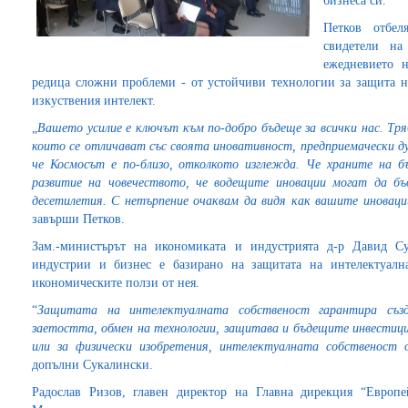
бизнеса си.
Петков отбел
свидетели на
ежедневието 
редица сложни проблеми - от устойчиви технологии за защита н
изкуствения интелект.
„
Вашето усилие е ключът към по-добро бъдеще за всички нас. Тря
които се отличават със своята иновативност, предприемачески д
че Космосът е по-близо, отколкото изглежда. Че храните на 
развитие на човечеството, че водещите иновации могат да б
десетилетия. С нетърпение очаквам да видя как вашите иновац
завърши Петков.
Зам.-министърът на икономиката и индустрията д-р Давид С
индустрии и бизнес е базирано на защитата на интелектуалн
икономическите ползи от нея.
“
Защитата на интелектуалната собственост гарантира създ
заетостта, обмен на технологии, защитава и бъдещите инвестици
или за физически изобретения, интелектуалната собственост о
допълни Сукалински.
Радослав Ризов, главен директор на Главна дирекция “Европе