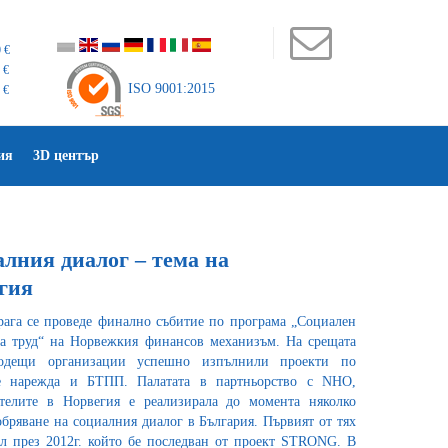
 €
 €
ISO 9001:2015
 €
ия
3D център
алния диалог – тема на
гия
Прага се проведе финално събитие по програма „Социален
на труд“ на Норвежкия финансов механизъм. На срещата
одещи организации успешно изпълнили проекти по
се нарежда и БТПП. Палатата в партньорство с NHO,
телите в Норвегия е реализирала до момента няколко
бряване на социалния диалог в България. Първият от тях
л през 2012г. който бе последван от проект STRONG. В