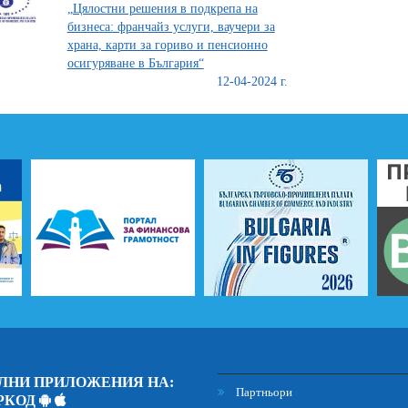
„Цялостни решения в подкрепа на
бизнеса: франчайз услуги, ваучери за
храна, карти за гориво и пенсионно
осигуряване в България“
12-04-2024 г.
ЛНИ ПРИЛОЖЕНИЯ НА:
Партньори
РКОД