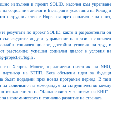
пешно изпълнен и проект SOLID, насочен към укрепване
 на социалния диалог в България в условията на Ковид и
то сътрудничество с Норвегия чрез споделяне на опит,
те резултати по проект SOLID, както и разработената он
 със следните модули: управление на кризи и социален
 онлайн социален диалог; достойни условия на труд в
 от разстояние; успешен социален диалог в условия на
ong-project.eu/login
.
 и г-н Хенрик Мюнте, юридически съветник на NHO,
н партньор на БТПП. Бяха обсъдени идеи за бъдещи
да бъдат подадени през новия програмен период. В тази
и за сключване на меморандум за сътрудничество между
сно изпълнението на "Финансовият механизъм на ЕИП“ -
за икономическото и социално развитие на страната.