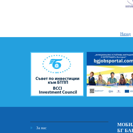
Назад
МОБИ
За нас
БГ БА