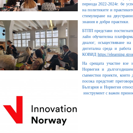
периода 2022-2024г. бе ус
на политиките и практиките
стимулиране на двустранно
знания и добри практики.
БТПП представи постигнати
лайн обучителна платформа
диалог; осъществяване на
дигитална среда и работа
КОВИД
https://elearning.str
На срещата участие взе
Норвегия и дългогодише
съвместни проекти, които 
посока предстоят преговор
България и Норвегия отно
инструмент с важен принос 