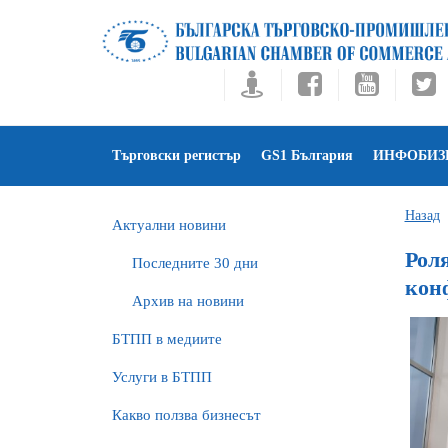
Търговски регистър
GS1 България
ИНФОБИЗ
Назад
Актуални новини
Роля
Последните 30 дни
кон
Архив на новини
БTПП в медиите
Услуги в БТПП
Какво ползва бизнесът