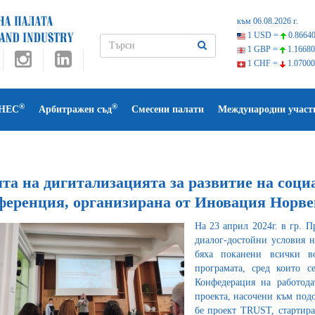
към 06.08.2026 г.
1 USD =
0.86640
1 GBP =
1.16680
1 CHF =
1.07000
®
®
НЕС
Арбитражен съд
Смесени палати
Международни участ
та на дигитализацията за развитие на соци
ференция, организирана от Иновация Норве
На 23 април 2024г. в гр. 
диалог-достойни условия 
бяха поканени всички в
програмата, сред които 
Конфедерация на работода
проекта, насочени към подо
бе проект TRUST, стартира