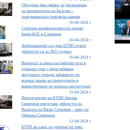
Обсъдени бяха мерки за увеличаване
на активностите на Българо –
скандинавската търговска камара
16-04-2024 г.
Стартира конференцията по проект
IntegrAGE в Словения
16-04-2024 г.
Арбитражният съд при БТПП отчете
дейността си за 2023 година
16-04-2024 г.
Въпросът за вноса на работна сила в
страната стои с неотслабваща
актуалност поради забавянето по
всички линии на процедурите в
компетентните по въпроса институции
15-04-2024 г.
Председателят на БТПП Цветан
Симеонов представи дейността на
Палатата на Васко Стоилков – кмет на
Община Сливница
12-04-2024 г.
БТПП ви кани на уебинар на тема: