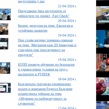
индустрията у нас
22-04-2024 г.
Представени бяха резултатите от
дейностите по проект „Fact Check“
20-04-2024 г.
Бизнес дискусия на тема: Екология и
устойчиво развитие
19-04-2024 г.
При голям интерес премина семинар
на тема „Миграция към 2D баркодове и
стандарти при проследимост на
продукти“
19-04-2024 г.
БТПП проведе обучение по безопасни
и здравословни условия на труд с
експертите в РТПП/К
18-04-2024 г.
Българската търговско-промишлена
палата и компания Радесол България
осъществиха уебинар на тема
„Обучение по киберсигурност за
служители“
17-04-2024 г.