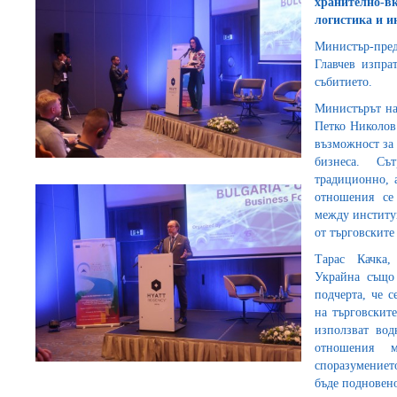
хранително
логистика и 
Министър-пре
Главчев изпра
събитието.
Министърът на
Петко Николов 
възможност за 
бизнеса. Съ
традиционно, 
отношения се
между институ
от търговските
Тарас Качка,
Украйна също
подчерта, че 
на търговскит
използват вод
отношения 
споразумениет
бъде подновено