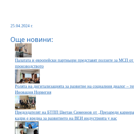
25.04.2024 г.
Още новини:
Палатата и европейски партньори представят ползите за МСП от
производството
Ролята на дигитализацията за развитие на социалния диалог – т
Иновация Норвегия
Председателят на БТПП Цветан Симеонов от „Презареди кариера
кадри е вредна за развитието на ВЕИ индустрията у нас