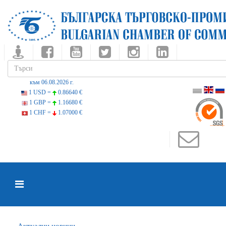
към 06.08.2026 г.
1 USD =
0.86640 €
1 GBP =
1.16680 €
1 CHF =
1.07000 €