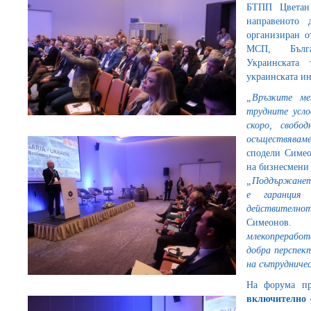
БТПП Цветан 
направеното 
организиран о
МСП, Българ
Украинската 
украинската и
„Връзките ме
трудните усло
скоро, свобо
осъществявам
сподели Симео
на бизнесмени 
„Поддържането
е гаранция
действителн
Симеонов
млекопрерабо
добра перспект
на сътрудниче
На форума пр
включително 