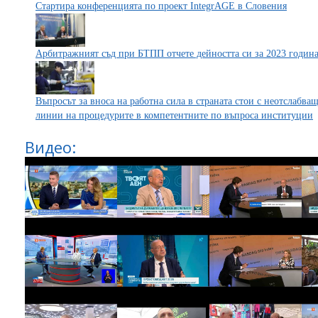
Стартира конференцията по проект IntegrAGE в Словения
Арбитражният съд при БТПП отчете дейността си за 2023 годин
Въпросът за вноса на работна сила в страната стои с неотслабва
линии на процедурите в компетентните по въпроса институции
Видео: