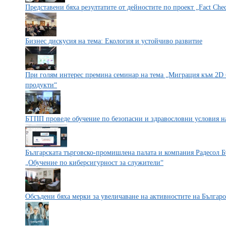
Представени бяха резултатите от дейностите по проект „Fact Che
Бизнес дискусия на тема: Екология и устойчиво развитие
При голям интерес премина семинар на тема „Миграция към 2D 
продукти“
БТПП проведе обучение по безопасни и здравословни условия на
Българската търговско-промишлена палата и компания Радесол Б
„Обучение по киберсигурност за служители“
Обсъдени бяха мерки за увеличаване на активностите на Българо