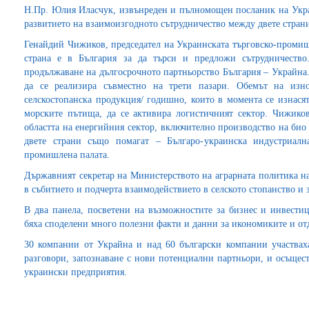
Н.Пр. Юлия Иласчук, извънреден и пълномощен посланик на Украй
развитието на взаимоизгодното сътрудничество между двете страни
Генайдий Чижиков, председател на Украинската търговско-промишл
страна е в България за да търси и предложи сътрудничеств
продължаване на дългосрочното партньорство България – Украйна.
да се реализира съвместно на трети пазари. Обемът на изн
селскостопанска продукция/ годишно, които в момента се изнасят
морските пътища, да се активира логистичният сектор. Чижико
областта на енергийния сектор, включително производство на био 
двете страни също помагат – Българо-украинска индустриална
промишлена палата.
Държавният секретар на Министерството на аграрната политика н
в събитието и подчерта взаимодействието в селското стопанство и 
В два панела, посветени на възможностите за бизнес и инвестиц
бяха споделени много полезни факти и данни за икономиките и от
30 компании от Украйна и над 60 български компании участвах
разговори, запознаване с нови потенциални партньори, и осъщес
украински предприятия.