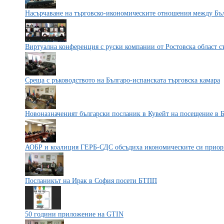
Насърчаване на търговско-икономическите отношения между Бъ
Виртуална конференция с руски компании от Ростовска област с
Среща с ръководството на Българо-испанската търговска камара
Новоназначеният български посланик в Кувейт на посещение в
АОБР и коалиция ГЕРБ-СДС обсъдиха икономическите си приор
Посланикът на Ирак в София посети БТПП
50 години приложение на GTIN