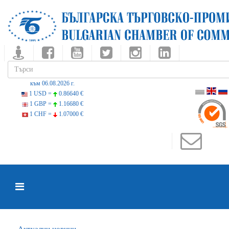
към 06.08.2026 г.
1 USD =
0.86640 €
1 GBP =
1.16680 €
1 CHF =
1.07000 €