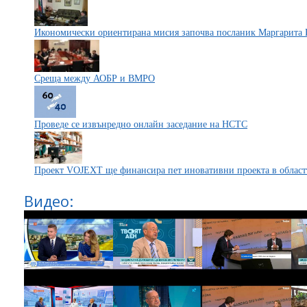
Икономически ориентирана мисия започва посланик Маргарита 
Среща между АОБР и ВМРО
Проведе се извънредно онлайн заседание на НСТС
Проект VOJEXT ще финансира пет иновативни проекта в областт
Видео: