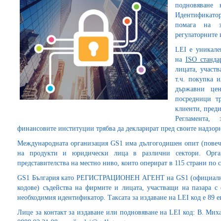
подновяване 
Идентификатор
помага на з
регулаторните 
LEI е уникале
на
ISO станда
лицата, участ
т.ч. покупка 
държавни це
посредници тр
клиенти, преди
Регламента,
финансовите институции трябва да декларират пред своите надзор
Международната организация GS1 има дългогодишен опит (повеч
на продукти и юридически лица в различни сектори. Орган
представителства на местно ниво, които оперират в 115 страни по с
GS1 България като РЕГИСТРАЦИОНЕН АГЕНТ на GS1 (официално 
кодове) съдейства на фирмите и лицата, участващи на пазара с
необходимия идентификатор. Таксата за издаване на LEI код е 89 ев
Лице за контакт за издаване или подновяване на LEI код: В. Мих