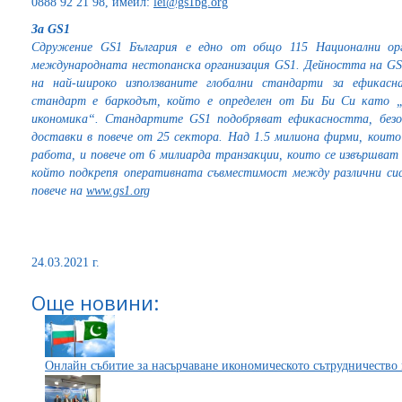
0888 92 21 98, имейл:
lei@gs1bg.org
За
GS1
Сдружение GS1 България е едно от общо 115 Национални орг
международната нестопанска организация GS1. Дейността на GS
на най-широко използваните глобални стандарти за ефикасна
стандарт е баркодът, който е определен от Би Би Си като „
икономика“. Стандартите GS1 подобряват ефикасността, безо
доставки в повече от 25 сектора. Над 1.5 милиона фирми, коит
работа, и повече от 6 милиарда транзакции, които се извършват 
който подкрепя оперативната съвместимост между различни сис
повече на
www.gs1.org
24.03.2021 г.
Още новини:
Онлайн събитие за насърчаване икономическото сътрудничество