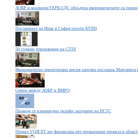
АОБР и коалиция ГЕРБ-СДС обсъдиха икономическите си приор
Посланикът на Ирак в София посети БТПП
50 години приложение на GTIN
Икономически ориентирана мисия започва посланик Маргарита 
Среща между АОБР и ВМРО
Проведе се извънредно онлайн заседание на НСТС
Проект VOJEXT ще финансира пет иновативни проекта в областт