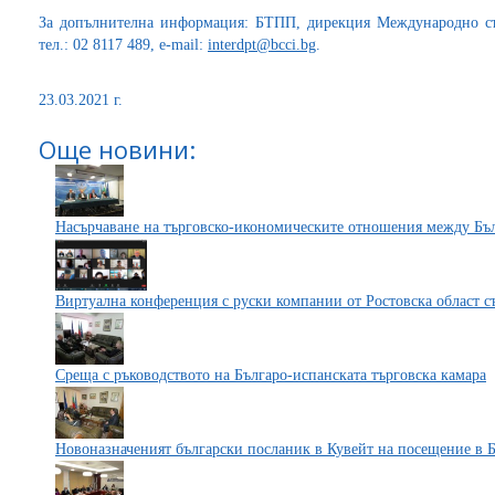
За допълнителна информация: БТПП, дирекция Международно съ
тел.: 02 8117 489, e-mail:
interdpt@bcci.bg
.
23.03.2021 г.
Още новини:
Насърчаване на търговско-икономическите отношения между Бъ
Виртуална конференция с руски компании от Ростовска област с
Среща с ръководството на Българо-испанската търговска камара
Новоназначеният български посланик в Кувейт на посещение в