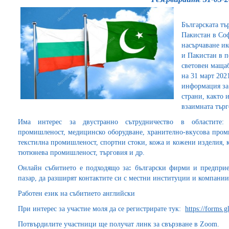
Българската тъ
Пакистан в Со
насърчаване и
и Пакистан в п
световен мащаб
на 31 март 2021
информация за
страни, както 
взаимната тър
Има интерес за двустранно сътрудничество в областите:
промишленост, медицинско оборудване, хранително-вкусова проми
текстилна промишленост, спортни стоки, кожа и кожени изделия,
тютюнева промишленост, търговия и др.
Онлайн събитието е подходящо за
:
български фирми и предприем
пазар, да разширят контактите си с местни институции и компании
Работен език на събитието английски
При интерес за участие моля да се регистрирате тук:
https://form
Потвърдилите участници ще получат линк за свързване в Zoom.