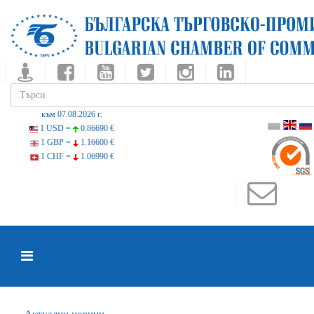
към 07.08.2026 г.
1 USD =
0.86690 €
1 GBP =
1.16600 €
1 CHF =
1.06990 €