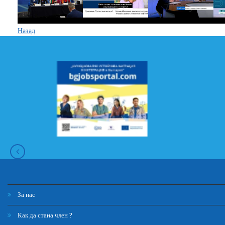
Назад
За нас
Как да стана член ?