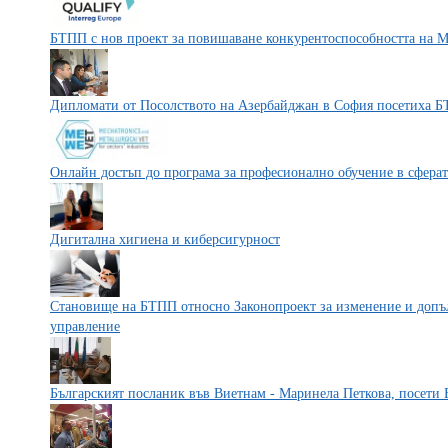
БТПП с нов проект за повишаване конкурентоспособността на М
Дипломати от Посолството на Азербайджан в София посетиха 
Онлайн достъп до програма за професионално обучение в сферат
Дигитална хигиена и киберсигурност
Становище на БТПП относно Законопроект за изменение и допъл
управление
Българският посланик във Виетнам - Маринела Петкова, посети