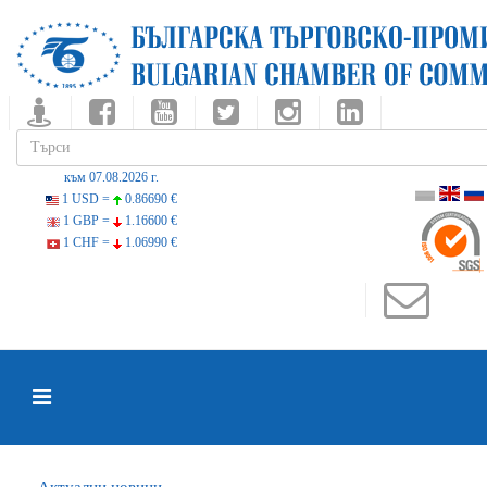
към 07.08.2026 г.
1 USD =
0.86690 €
1 GBP =
1.16600 €
1 CHF =
1.06990 €