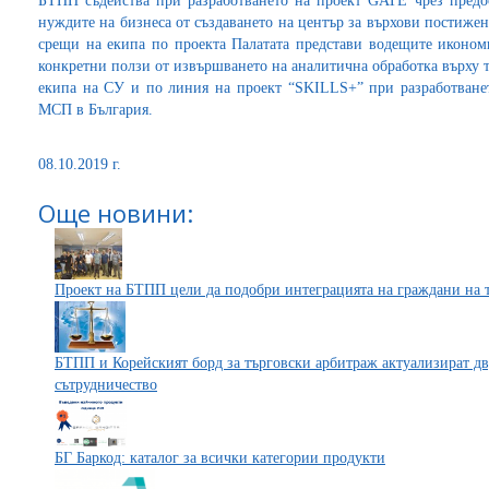
БТПП съдейства при разработването на проект GATE чрез предо
нуждите на бизнеса от създаването на център за върхови постижен
срещи на екипа по проекта Палатата представи водещите икономи
конкретни ползи от извършването на аналитична обработка върху 
екипа на СУ и по линия на проект “SKILLS+” при разработване
МСП в България.
08.10.2019 г.
Още новини:
Проект на БТПП цели да подобри интеграцията на граждани на тр
БТПП и Корейският борд за търговски арбитраж актуализират дв
сътрудничество
БГ Баркод: каталог за всички категории продукти