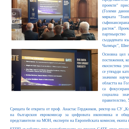
проекти“ прис
(Големи данни
мярката “Tea
съфинансирана
растеж“. Прое
партньорство
създадената к
Чалмърс”, Шве
Основна цел н
постижения, ко
екосистема ун
се утвърди кат
значими науч
областта на Г
са фокусиран
социална зна
правителство,
Срещата бе открита от проф. Анастас Герджиков, ректор на СУ „
на българския еврокомисар за цифровата икономика и общ
представители на МОН, експерти на Европейската комисия, екипа н