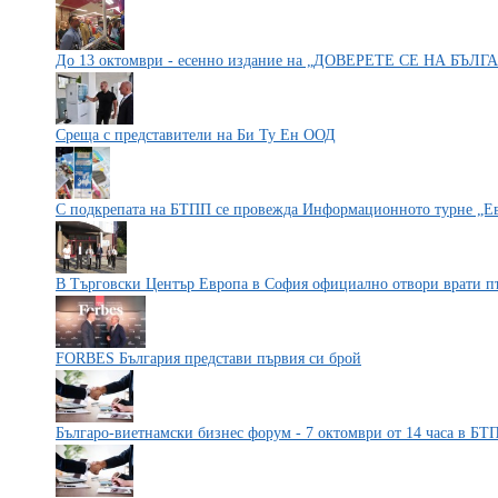
До 13 октомври - есенно издание на „ДОВЕРЕТЕ СЕ НА БЪЛ
Среща с представители на Би Ту Ен ООД
С подкрепата на БТПП се провежда Информационното турне „Е
В Търговски Център Европа в София официално отвори врати п
FORBES България представи първия си брой
Българо-виетнамски бизнес форум - 7 октомври от 14 часа в БТ