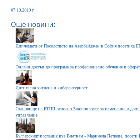
07.10.2019 г.
Още новини:
Дипломати от Посолството на Азербайджан в София посетиха 
Онлайн достъп до програма за професионално обучение в сферат
Дигитална хигиена и киберсигурност
Становище на БТПП относно Законопроект за изменение и допъл
управление
Българският посланик във Виетнам - Маринела Петкова, посети