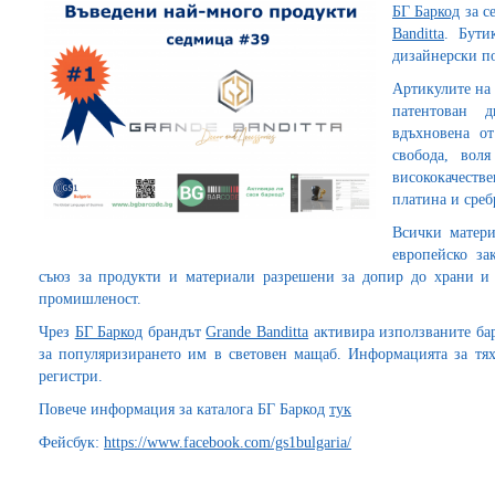
БГ Баркод
за с
Banditta
. Бути
дизайнерски по
Артикулите н
патентован 
вдъхновена о
свобода, вол
висококачеств
платина и среб
Всички матери
европейско за
съюз за продукти и материали разрешени за допир до храни и 
промишленост.
Чрез
БГ Баркод
брандът
Grande Banditta
активира използваните бар
за популяризирането им в световен мащаб. Информацията за тя
регистри.
Повече информация за каталога БГ Баркод
тук
Фейсбук:
https://www.facebook.com/gs1bulgaria/