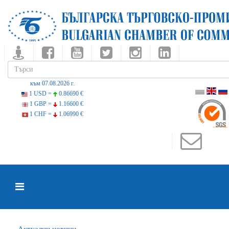
към 07.08.2026 г.
1 USD =
0.86690 €
1 GBP =
1.16600 €
1 CHF =
1.06990 €