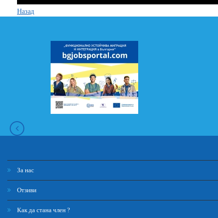
Назад
За нас
Отзиви
Как да стана член ?