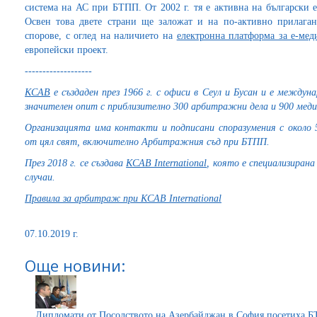
система на АС при БТПП. От 2002 г. тя е активна на български е
Освен това двете страни ще заложат и на по-активно прилаган
спорове, с оглед на наличието на
електронна платформа за е-мед
европейски проект.
-------------------
KCAB
е създаден през 1966 г. с офиси в Сеул и Бусан и е межд
значителен опит с приблизително 300 арбитражни дела и 900 меди
Организацията има контакти и подписани споразумения с около
от цял свят, включително Арбитражния съд при БТПП.
През 2018 г. се създава
KCAB International
, която е специализиран
случаи.
Правила за арбитраж при KCAB International
07.10.2019 г.
Още новини:
Дипломати от Посолството на Азербайджан в София посетиха 