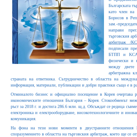
Българската т
като член на 
Борисов в Реп
зам.-председа
направи прег
търговския ар
арбитраж /KC
подписали пре
БТПП и KCAB
физически и 
между двете 
арбитражна кл
страната на ответника. Сътрудничество в областта на междун
информация, материали, публикации и добри практики също е в р
Отминалото бизнес и официално посещение в Корея очертава ра
икономическите отношения България – Корея. Стокообменът ме
ръст за 2018 г. и достига 286.6 млн. щ.д. Обсъждат се редица съвм
електроника и електрооборудване, високотехнологичните и инова
комуникация.
На фона на тези нови моменти в двустранните отношения
споразумението в областта на търговския арбитраж, което ще се о