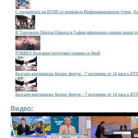
С подкрепата на БТПП се провежда Информационното турне „Е
В Търговски Център Европа в София официално отвори врати п
FORBES България представи първия си брой
Българо-виетнамски бизнес форум - 7 октомври от 14 часа в БТ
Българо-виетнамски бизнес форум - 7 октомври от 14 часа в БТ
Видео: