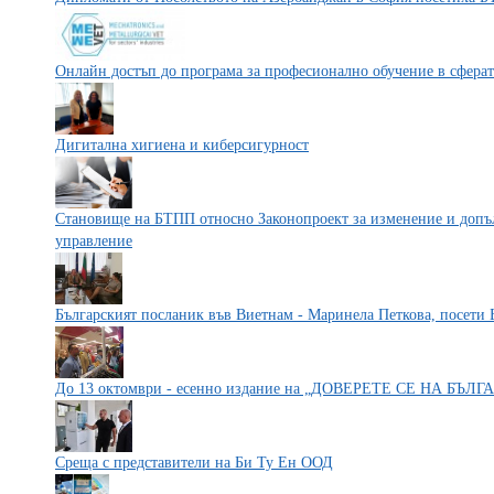
Онлайн достъп до програма за професионално обучение в сферат
Дигитална хигиена и киберсигурност
Становище на БТПП относно Законопроект за изменение и допъл
управление
Българският посланик във Виетнам - Маринела Петкова, посети
До 13 октомври - есенно издание на „ДОВЕРЕТЕ СЕ НА БЪЛ
Среща с представители на Би Ту Ен ООД