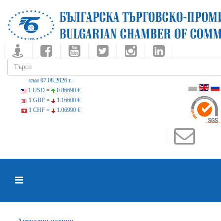
към 07.08.2026 г.
1 USD =
0.86690 €
1 GBP =
1.16600 €
1 CHF =
1.06990 €