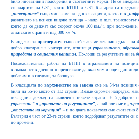
било иновативни подобрения и съответните мерки. Не се внедрява
стандартите на GS1, които БТПП и GS1 България са предлагал
„
иновациите“
също минаваме назад в класацията, както и в „
инфр
развитието на всички видове пътища – напр. в ж.п. транспортът 
които да се движат със скорост около 160 км./ч, при положение,
азиатските страни и над 300 км./ч.
В индекса за
просперитет
също отбелязваме лек напредък – на 4
добро класиране в критериите, отчитащи
управлението, образов
природата и социалния капитал
. По-лоши са резултатите ни за
б
Последователната работа на БТПП в отразяването на позици
възможност в днешното представяне да включим и още един инди
добавим и в следващата брошура.
В класацията по
върховенство на закона
сме на 54-та позиция о
били на 55-то място от 113 страни. Имаме скромен напредък, мак
последния доклад са включени повече страни. Най-доброто 
управление” и „прилагане на регулациите”
, а най-зле сме в
„огра
„отсъствие на корупция”
– и по двата показателя сме съответно 8
България е част от 23-те страни, които подобряват резултатите си с
по промени.
------------------------------------------------------