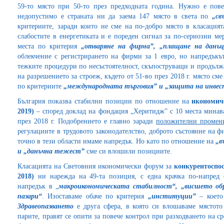
59-то място при 50-то през предходната година. Нужно е пове
недопустимо е страната ни да заема 147 място в света по
„св
критериите, заради които не сме на по-добро място в класацият
слабостите в енергетиката и е пореден сигнал за по-сериозни ме
места по критерия
„отваряне на фирма”, „плащане на данъц
облекчение с регистрирането на фирми за 1 евро, но напредък
тежките процедури по несъстоятелност, скъпоструващи и продълж
на разрешението за строеж, където от 51-во през 2018 г. място см
по критериите
„международната търговия” и „защита на инве
България показва стабилни позиции по отношение на
икономич
2019)
– според доклад на фондация „Херитидж” с 10 места минава
през 2018 г. Подобрението е главно заради
положителни промени
регулациите в трудовото законодателство, доброто състояние на ф
точно в тези области имаме напредък. Но като по отношение на
„в
и „данъчна тежест”
сме си влошили позициите.
Класацията на Световния икономически форум за
конкурентоспо
2018)
ни нарежда на 49-та позиция, с една крачка по-напред 
напредък в „
макроикономическата стабилност“, „висшето об
пазари“
. Изоставаме обаче по критерия
„институции”
– което 
Здравеопазването
е друга сфера, в която си влошаваме мястото
парите, правят се опити за повече контрол при разходването на ср