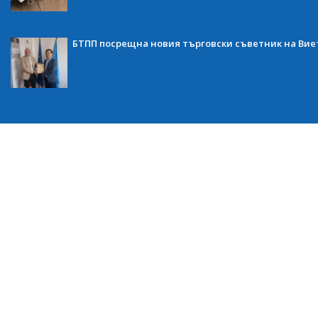
БТПП посрещна новия търговски съветник на Ви