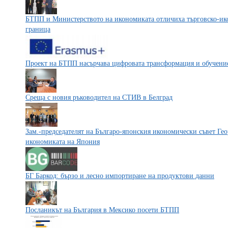
БТПП и Министерството на икономиката отличиха търговско-ик
граница
Проект на БТПП насърчава цифровата трансформация и обучени
Среща с новия ръководител на СТИВ в Белград
Зам.-председателят на Българо-японския икономически съвет Ге
икономиката на Япония
БГ Баркод: бързо и лесно импортиране на продуктови данни
Посланикът на България в Мексико посети БТПП