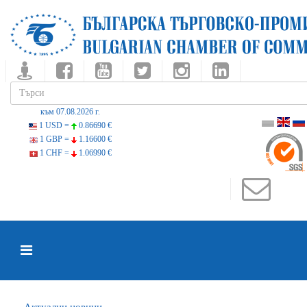
към 07.08.2026 г.
1 USD =
0.86690 €
1 GBP =
1.16600 €
1 CHF =
1.06990 €