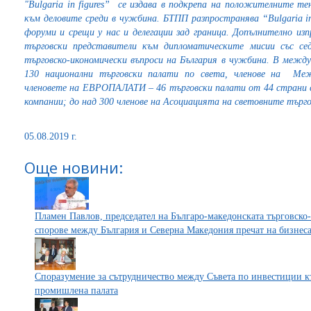
"Bulgaria in figures” се издава в подкрепа на положителните те
към деловите среди в чужбина. БТПП разпространява “Bulgaria in
форуми и срещи у нас и делегации зад граница. Допълнително из
търговски представители към дипломатическите мисии със с
търговско-икономически въпроси на България в чужбина. В междун
130 национални търговски палати по света, членове на Ме
членовете на ЕВРОПАЛАТИ – 46 търговски палати от 44 страни с
компании; до над 300 членове на Асоциацията на световните търго
05.08.2019 г.
Още новини:
Пламен Павлов, председател на Българо-македонската търговско
спорове между България и Северна Македония пречат на бизнес
Споразумение за сътрудничество между Съвета по инвестиции к
промишлена палата