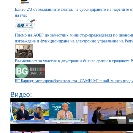
Близо 2/3 от компаниите смятат, че субсидирането на партиите от
на глас
Писмо на АОБР до заместник министър-председателя по икономи
изграждане и функциониране на електронно управление на Реп
Възможност за участие в двустранни бизнес срещи в градовете 
БГ Баркод: месопреработвателната „САМИ-М“ с най-много продук
Видео: