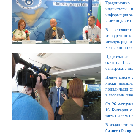
Традиционно
индикатори н
информация за 
и лесно да се 
В настоящото
конкурентни
международни 
критерии и по
Председателят
екип на Пала
българската и
Имаме много д
ниски данъци,
привличащи фи
в глобален пла
От 26 междуна
16 България е
заеманите мест
В изданието з
бизнес (
Doing 